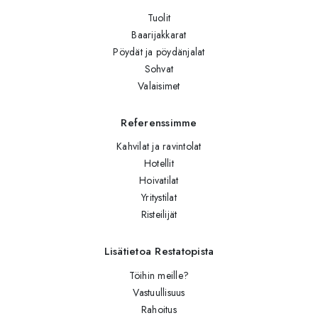
Tuolit
Baarijakkarat
Pöydät ja pöydänjalat
Sohvat
Valaisimet
Referenssimme
Kahvilat ja ravintolat
Hotellit
Hoivatilat
Yritystilat
Risteilijät
Lisätietoa Restatopista
Töihin meille?
Vastuullisuus
Rahoitus