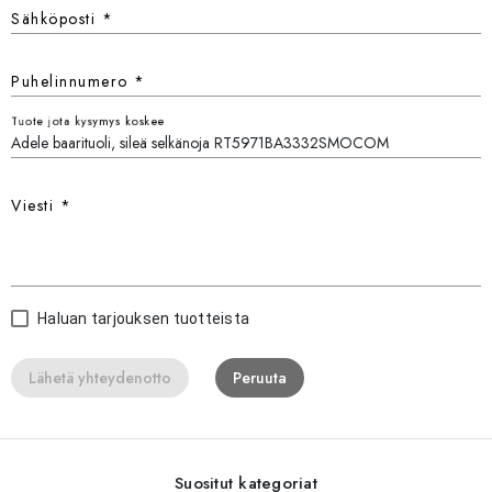
Sähköposti
*
Puhelinnumero
*
Tuote jota kysymys koskee
Viesti
*
Haluan tarjouksen tuotteista
Lähetä yhteydenotto
Peruuta
Suositut kategoriat