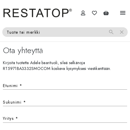
menu
search
close
Tuote tai merkki
Ota yhteyttä
Kirjoita tuotetta Adele baarituoli, sileä selkänoja
RT5971BA3332SMOCOM koskeva kysymyksesi viestikenttään.
Etunimi
*
Sukunimi
*
Yritys
*