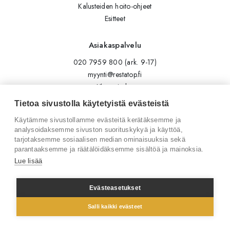
Kalusteiden hoito-ohjeet
Esitteet
Asiakaspalvelu
020 7959 800 (ark. 9-17)
myynti@restatop.fi
Yhteystiedot
Lähetä viesti
Tietoa sivustolla käytetyistä evästeistä
Käytämme sivustollamme evästeitä kerätäksemme ja
Seuraa meitä
analysoidaksemme sivuston suorituskykyä ja käyttöä,
tarjotaksemme sosiaalisen median ominaisuuksia sekä
Tilaa uutiskirje
parantaaksemme ja räätälöidäksemme sisältöä ja mainoksia.
Instagram
Lue lisää
LinkedIn
Facebook
Evästeasetukset
Salli kaikki evästeet
© 2026 Restatop Oy
Tietosuojaseloste