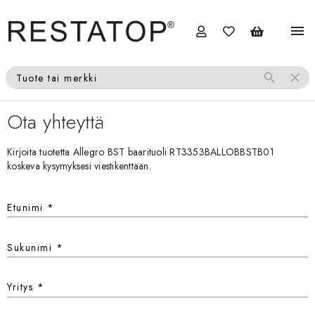
menu
search
close
Tuote tai merkki
Ota yhteyttä
Kirjoita tuotetta Allegro BST baarituoli RT3353BALLOBBSTB01
koskeva kysymyksesi viestikenttään.
Etunimi
*
Sukunimi
*
Yritys
*