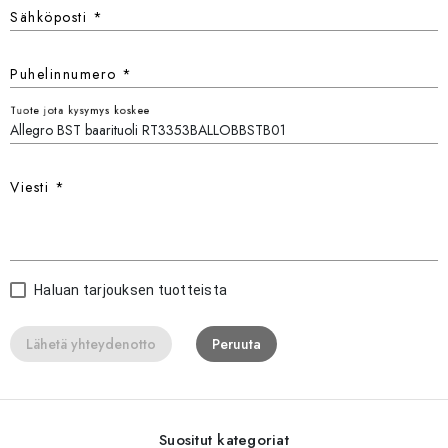
Sähköposti
*
Puhelinnumero
*
Tuote jota kysymys koskee
Viesti
*
Haluan tarjouksen tuotteista
Lähetä yhteydenotto
Peruuta
Suositut kategoriat