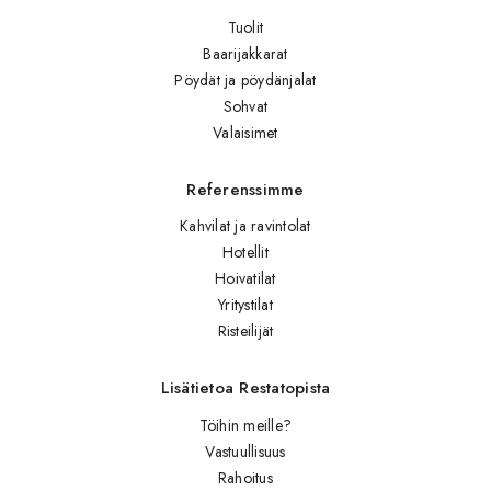
Tuolit
Baarijakkarat
Pöydät ja pöydänjalat
Sohvat
Valaisimet
Referenssimme
Kahvilat ja ravintolat
Hotellit
Hoivatilat
Yritystilat
Risteilijät
Lisätietoa Restatopista
Töihin meille?
Vastuullisuus
Rahoitus