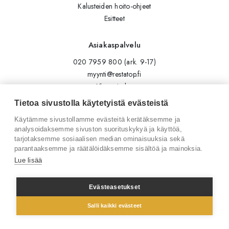
Kalusteiden hoito-ohjeet
Esitteet
Asiakaspalvelu
020 7959 800 (ark. 9-17)
myynti@restatop.fi
Yhteystiedot
Lähetä viesti
Tietoa sivustolla käytetyistä evästeistä
Käytämme sivustollamme evästeitä kerätäksemme ja
Seuraa meitä
analysoidaksemme sivuston suorituskykyä ja käyttöä,
tarjotaksemme sosiaalisen median ominaisuuksia sekä
Tilaa uutiskirje
parantaaksemme ja räätälöidäksemme sisältöä ja mainoksia.
Instagram
Lue lisää
LinkedIn
Facebook
Evästeasetukset
Salli kaikki evästeet
© 2026 Restatop Oy
Tietosuojaseloste