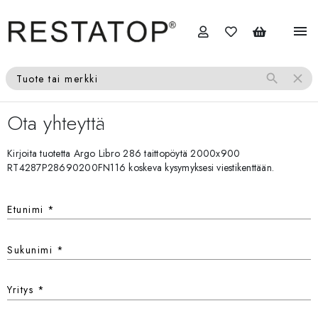
menu
search
close
Tuote tai merkki
Ota yhteyttä
Kirjoita tuotetta Argo Libro 286 taittopöytä 2000x900
RT4287P28690200FN116 koskeva kysymyksesi viestikenttään.
Etunimi
*
Sukunimi
*
Yritys
*