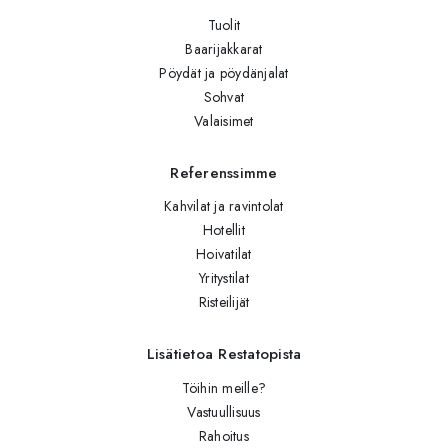
Tuolit
Baarijakkarat
Pöydät ja pöydänjalat
Sohvat
Valaisimet
Referenssimme
Kahvilat ja ravintolat
Hotellit
Hoivatilat
Yritystilat
Risteilijät
Lisätietoa Restatopista
Töihin meille?
Vastuullisuus
Rahoitus