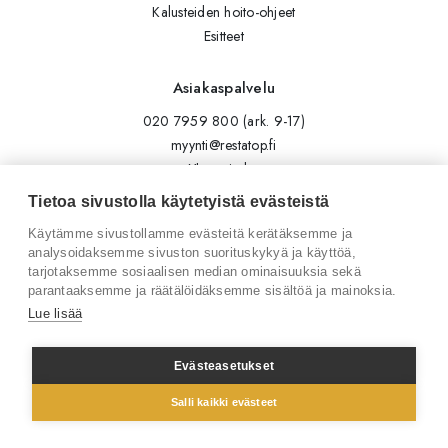
Kalusteiden hoito-ohjeet
Esitteet
Asiakaspalvelu
020 7959 800 (ark. 9-17)
myynti@restatop.fi
Yhteystiedot
Lähetä viesti
Tietoa sivustolla käytetyistä evästeistä
Käytämme sivustollamme evästeitä kerätäksemme ja
Seuraa meitä
analysoidaksemme sivuston suorituskykyä ja käyttöä,
tarjotaksemme sosiaalisen median ominaisuuksia sekä
Tilaa uutiskirje
parantaaksemme ja räätälöidäksemme sisältöä ja mainoksia.
Instagram
Lue lisää
LinkedIn
Facebook
Evästeasetukset
Salli kaikki evästeet
© 2026 Restatop Oy
Tietosuojaseloste