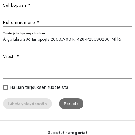
Sähköposti
*
Puhelinnumero
*
Tuote jota kysymys koskee
Viesti
*
Haluan tarjouksen tuotteista
Lähetä yhteydenotto
Peruuta
Suositut kategoriat