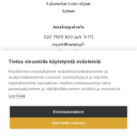
Kalusteiden hoito-ohjeet
Esitteet
Asiakaspalvelu
020 7959 800 (ark. 9-17)
myynti@restatop.fi
Yhteystiedot
Lähetä viesti
Tietoa sivustolla käytetyistä evästeistä
Käytämme sivustollamme evästeitä kerätäksemme ja
Seuraa meitä
analysoidaksemme sivuston suorituskykyä ja käyttöä,
tarjotaksemme sosiaalisen median ominaisuuksia sekä
Tilaa uutiskirje
parantaaksemme ja räätälöidäksemme sisältöä ja mainoksia.
Instagram
Lue lisää
LinkedIn
Facebook
Evästeasetukset
Salli kaikki evästeet
© 2026 Restatop Oy
Tietosuojaseloste