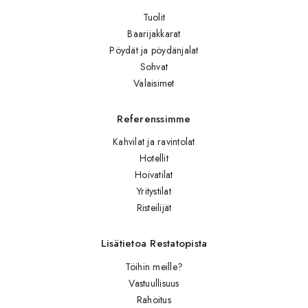
Tuolit
Baarijakkarat
Pöydät ja pöydänjalat
Sohvat
Valaisimet
Referenssimme
Kahvilat ja ravintolat
Hotellit
Hoivatilat
Yritystilat
Risteilijät
Lisätietoa Restatopista
Töihin meille?
Vastuullisuus
Rahoitus