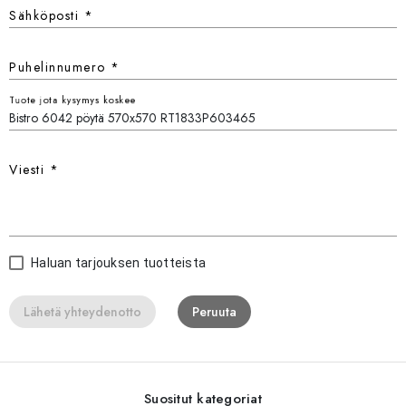
Sähköposti
*
Puhelinnumero
*
Tuote jota kysymys koskee
Viesti
*
Haluan tarjouksen tuotteista
Lähetä yhteydenotto
Peruuta
Suositut kategoriat