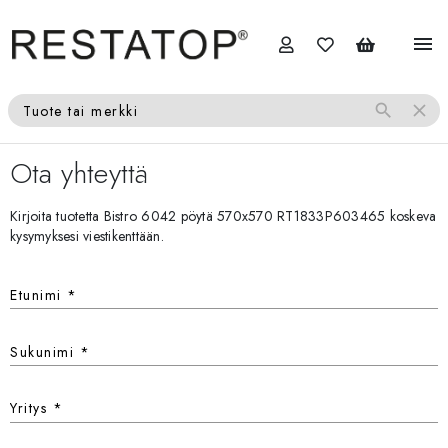
menu
search
close
Tuote tai merkki
Ota yhteyttä
Kirjoita tuotetta Bistro 6042 pöytä 570x570 RT1833P603465 koskeva
kysymyksesi viestikenttään.
Etunimi
*
Sukunimi
*
Yritys
*