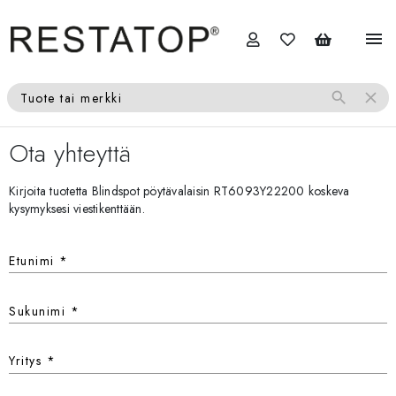
menu
search
close
Tuote tai merkki
Ota yhteyttä
Kirjoita tuotetta Blindspot pöytävalaisin RT6093Y22200 koskeva
kysymyksesi viestikenttään.
Etunimi
*
Sukunimi
*
Yritys
*