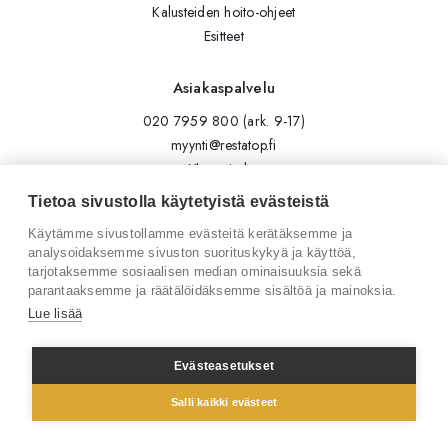
Kalusteiden hoito-ohjeet
Esitteet
Asiakaspalvelu
020 7959 800 (ark. 9-17)
myynti@restatop.fi
Yhteystiedot
Lähetä viesti
Tietoa sivustolla käytetyistä evästeistä
Käytämme sivustollamme evästeitä kerätäksemme ja
Seuraa meitä
analysoidaksemme sivuston suorituskykyä ja käyttöä,
tarjotaksemme sosiaalisen median ominaisuuksia sekä
Tilaa uutiskirje
parantaaksemme ja räätälöidäksemme sisältöä ja mainoksia.
Instagram
Lue lisää
LinkedIn
Facebook
Evästeasetukset
Salli kaikki evästeet
© 2026 Restatop Oy
Tietosuojaseloste