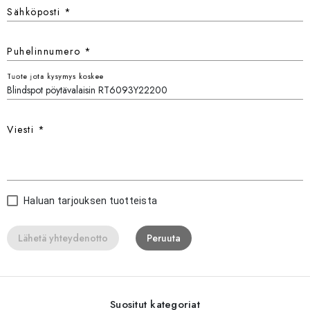
Sähköposti
*
Puhelinnumero
*
Tuote jota kysymys koskee
Viesti
*
Haluan tarjouksen tuotteista
Lähetä yhteydenotto
Peruuta
Suositut kategoriat