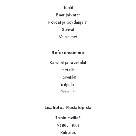
Tuolit
Baarijakkarat
Pöydät ja pöydänjalat
Sohvat
Valaisimet
Referenssimme
Kahvilat ja ravintolat
Hotellit
Hoivatilat
Yritystilat
Risteilijät
Lisätietoa Restatopista
Töihin meille?
Vastuullisuus
Rahoitus