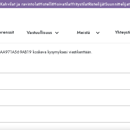
Kahvilat ja ravintolat
Hotellit
Hoivatilat
Yritystilat
Risteilijät
Suunnittelijat
renssit
Yhteyst
expand_more
expand_more
Vastuullisuus
Meistä
ZAA971A569AB19 koskeva kysymyksesi viestikenttään.