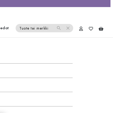
iedot
search
close
Tuote tai merkki