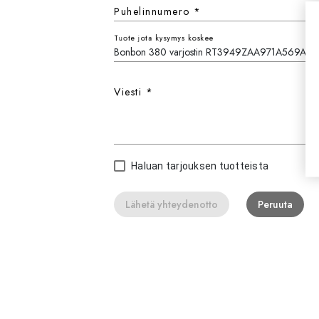
Puhelinnumero
*
Tuote jota kysymys koskee
Viesti
*
Haluan tarjouksen tuotteista
Lähetä yhteydenotto
Peruuta