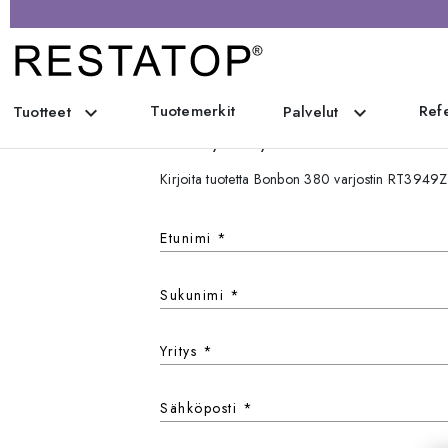
Tuotemerkit
Refe
expand_more
expand_more
Tuotteet
Palvelut
Ota yhteyttä
Kirjoita tuotetta Bonbon 380 varjostin RT3949
Etunimi
*
Sukunimi
*
Yritys
*
Sähköposti
*