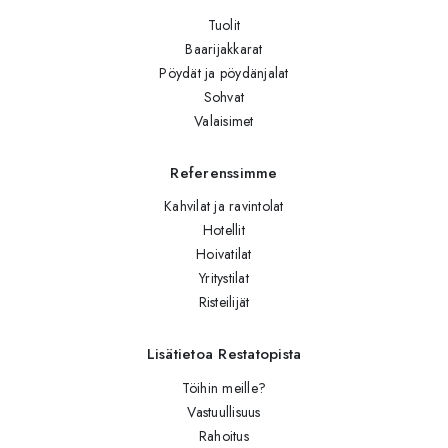
Tuolit
Baarijakkarat
Pöydät ja pöydänjalat
Sohvat
Valaisimet
Referenssimme
Kahvilat ja ravintolat
Hotellit
Hoivatilat
Yritystilat
Risteilijät
Lisätietoa Restatopista
Töihin meille?
Vastuullisuus
Rahoitus