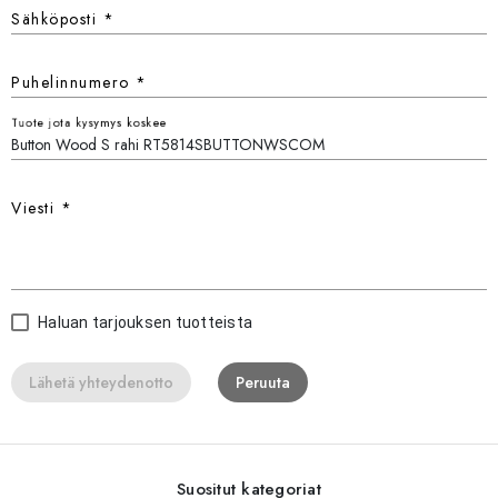
Sähköposti
*
Puhelinnumero
*
Tuote jota kysymys koskee
Viesti
*
Haluan tarjouksen tuotteista
Lähetä yhteydenotto
Peruuta
Suositut kategoriat