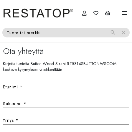
menu
search
close
Tuote tai merkki
Ota yhteyttä
Kirjoita tuotetta Button Wood S rahi RT5814SBUTTONWSCOM
koskeva kysymyksesi viestikenttään.
Etunimi
*
Sukunimi
*
Yritys
*