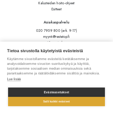
Kalusteiden hoito-ohjeet
Esitteet
Asiakaspalvelu
020 7959 800 (ark. 9-17)
myynti@restatop.fi
Yhteystiedot
Lähetä viesti
Tietoa sivustolla käytetyistä evästeistä
Käytämme sivustollamme evästeitä kerätäksemme ja
Seuraa meitä
analysoidaksemme sivuston suorituskykyä ja käyttöä,
tarjotaksemme sosiaalisen median ominaisuuksia sekä
Tilaa uutiskirje
parantaaksemme ja räätälöidäksemme sisältöä ja mainoksia.
Instagram
Lue lisää
LinkedIn
Facebook
Evästeasetukset
Salli kaikki evästeet
© 2026 Restatop Oy
Tietosuojaseloste