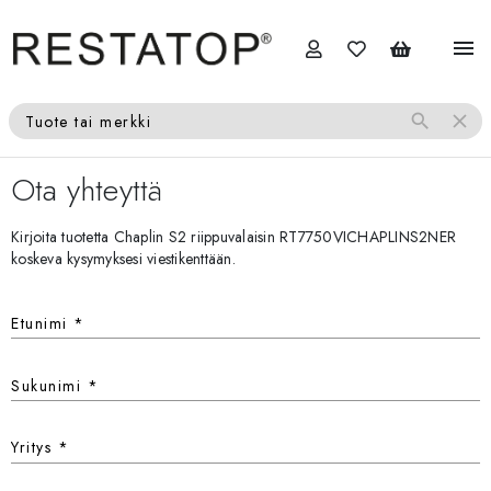
menu
search
close
Tuote tai merkki
Ota yhteyttä
Kirjoita tuotetta Chaplin S2 riippuvalaisin RT7750VICHAPLINS2NER
koskeva kysymyksesi viestikenttään.
Etunimi
*
Sukunimi
*
Yritys
*