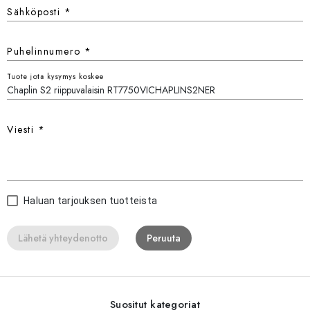
Sähköposti
*
Puhelinnumero
*
Tuote jota kysymys koskee
Viesti
*
Haluan tarjouksen tuotteista
Lähetä yhteydenotto
Peruuta
Suositut kategoriat