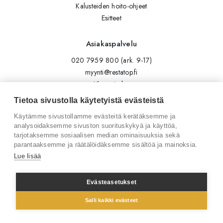
Kalusteiden hoito-ohjeet
Esitteet
Asiakaspalvelu
020 7959 800 (ark. 9-17)
myynti@restatop.fi
Yhteystiedot
Lähetä viesti
Tietoa sivustolla käytetyistä evästeistä
Käytämme sivustollamme evästeitä kerätäksemme ja
Seuraa meitä
analysoidaksemme sivuston suorituskykyä ja käyttöä,
tarjotaksemme sosiaalisen median ominaisuuksia sekä
Tilaa uutiskirje
parantaaksemme ja räätälöidäksemme sisältöä ja mainoksia.
Instagram
Lue lisää
LinkedIn
Facebook
Evästeasetukset
Salli kaikki evästeet
© 2026 Restatop Oy
Tietosuojaseloste