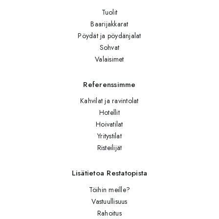
Tuolit
Baarijakkarat
Pöydät ja pöydänjalat
Sohvat
Valaisimet
Referenssimme
Kahvilat ja ravintolat
Hotellit
Hoivatilat
Yritystilat
Risteilijät
Lisätietoa Restatopista
Töihin meille?
Vastuullisuus
Rahoitus