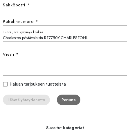
Sähköposti
*
Puhelinnumero
*
Tuote jota kysymys koskee
Viesti
*
Haluan tarjouksen tuotteista
Lähetä yhteydenotto
Peruuta
Suositut kategoriat