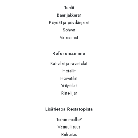
Tuolit
Baarijakkarat
Pöydät ja pöydänjalat
Sohvat
Valaisimet
Referenssimme
Kahvilat ja ravintolat
Hotellit
Hoivatilat
Yritystilat
Risteilijät
Lisätietoa Restatopista
Töihin meille?
Vastuullisuus
Rahoitus