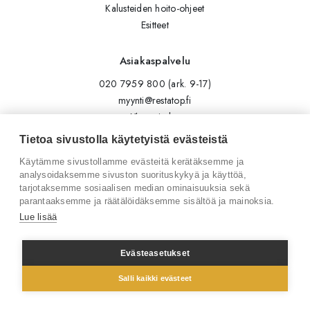
Kalusteiden hoito-ohjeet
Esitteet
Asiakaspalvelu
020 7959 800 (ark. 9-17)
myynti@restatop.fi
Yhteystiedot
Lähetä viesti
Tietoa sivustolla käytetyistä evästeistä
Käytämme sivustollamme evästeitä kerätäksemme ja
Seuraa meitä
analysoidaksemme sivuston suorituskykyä ja käyttöä,
tarjotaksemme sosiaalisen median ominaisuuksia sekä
Tilaa uutiskirje
parantaaksemme ja räätälöidäksemme sisältöä ja mainoksia.
Instagram
Lue lisää
LinkedIn
Facebook
Evästeasetukset
Salli kaikki evästeet
© 2026 Restatop Oy
Tietosuojaseloste