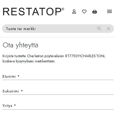
menu
search
close
Tuote tai merkki
Ota yhteyttä
Kirjoita tuotetta Charleston pöytävalaisin RT7750YICHARLESTONL
koskeva kysymyksesi viestikenttään.
Etunimi
*
Sukunimi
*
Yritys
*