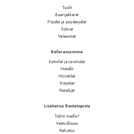
Tuolit
Baarijakkarat
Pöydät ja pöydänjalat
Sohvat
Valaisimet
Referenssimme
Kahvilat ja ravintolat
Hotellit
Hoivatilat
Yritystilat
Risteilijät
Lisätietoa Restatopista
Töihin meille?
Vastuullisuus
Rahoitus