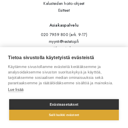
Kalusteiden hoito-ohjeet
Esitteet
Asiakaspalvelu
020 7959 800 (ark. 9-17)
myynti@restatop.fi
Yhteystiedot
Lähetä viesti
Tietoa sivustolla käytetyistä evästeistä
Käytämme sivustollamme evästeitä kerätäksemme ja
Seuraa meitä
analysoidaksemme sivuston suorituskykyä ja käyttöä,
tarjotaksemme sosiaalisen median ominaisuuksia sekä
Tilaa uutiskirje
parantaaksemme ja räätälöidäksemme sisältöä ja mainoksia.
Instagram
Lue lisää
LinkedIn
Facebook
Evästeasetukset
Salli kaikki evästeet
© 2026 Restatop Oy
Tietosuojaseloste