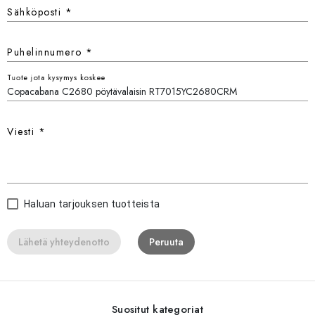
Sähköposti
*
Puhelinnumero
*
Tuote jota kysymys koskee
Viesti
*
Haluan tarjouksen tuotteista
Lähetä yhteydenotto
Peruuta
Suositut kategoriat