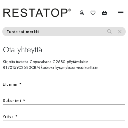
menu
search
close
Tuote tai merkki
Ota yhteyttä
Kirjoita tuotetta Copacabana C2680 pöytävalaisin
RT7015YC2680CRM koskeva kysymyksesi viestikenttään.
Etunimi
*
Sukunimi
*
Yritys
*