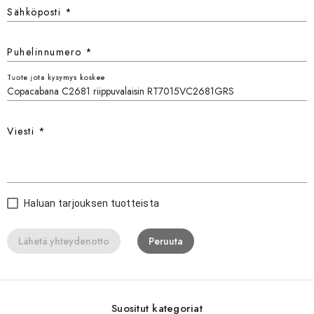
Sähköposti
*
Puhelinnumero
*
Tuote jota kysymys koskee
Viesti
*
Haluan tarjouksen tuotteista
Lähetä yhteydenotto
Peruuta
Suositut kategoriat