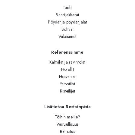
Tuolit
Baarijakkarat
Pöydät ja pöydänjalat
Sohvat
Valaisimet
Referenssimme
Kahvilat ja ravintolat
Hotellit
Hoivatilat
Yritystilat
Risteilijät
Lisätietoa Restatopista
Töihin meille?
Vastuullisuus
Rahoitus