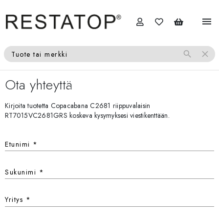
menu
search
close
Tuote tai merkki
Ota yhteyttä
Kirjoita tuotetta Copacabana C2681 riippuvalaisin
RT7015VC2681GRS koskeva kysymyksesi viestikenttään.
Etunimi
*
Sukunimi
*
Yritys
*