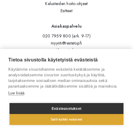
Kalusteiden hoito-ohjeet
Esitteet
Asiakaspalvelu
020 7959 800 (ark. 9-17)
myynti@restatop.fi
Yhteystiedot
Lähetä viesti
Tietoa sivustolla käytetyistä evästeistä
Käytämme sivustollamme evästeitä kerätäksemme ja
Seuraa meitä
analysoidaksemme sivuston suorituskykyä ja käyttöä,
tarjotaksemme sosiaalisen median ominaisuuksia sekä
Tilaa uutiskirje
parantaaksemme ja räätälöidäksemme sisältöä ja mainoksia.
Instagram
Lue lisää
LinkedIn
Facebook
Evästeasetukset
Salli kaikki evästeet
© 2026 Restatop Oy
Tietosuojaseloste