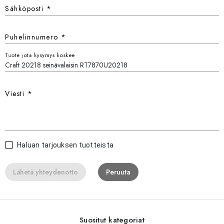
Sähköposti
*
Puhelinnumero
*
Tuote jota kysymys koskee
Viesti
*
Haluan tarjouksen tuotteista
Lähetä yhteydenotto
Peruuta
Suositut kategoriat