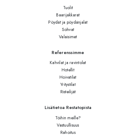
Tuolit
Baarijakkarat
Pöydät ja pöydänjalat
Sohvat
Valaisimet
Referenssimme
Kahvilat ja ravintolat
Hotellit
Hoivatilat
Yritystilat
Risteilijät
Lisätietoa Restatopista
Töihin meille?
Vastuullisuus
Rahoitus