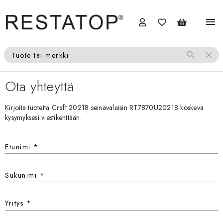
menu
search
close
Tuote tai merkki
Ota yhteyttä
Kirjoita tuotetta Craft 20218 seinävalaisin RT7870U20218 koskeva
kysymyksesi viestikenttään.
Etunimi
*
Sukunimi
*
Yritys
*