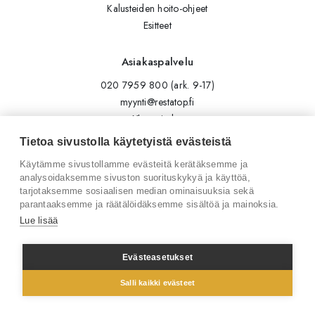
Kalusteiden hoito-ohjeet
Esitteet
Asiakaspalvelu
020 7959 800 (ark. 9-17)
myynti@restatop.fi
Yhteystiedot
Lähetä viesti
Tietoa sivustolla käytetyistä evästeistä
Käytämme sivustollamme evästeitä kerätäksemme ja
Seuraa meitä
analysoidaksemme sivuston suorituskykyä ja käyttöä,
tarjotaksemme sosiaalisen median ominaisuuksia sekä
Tilaa uutiskirje
parantaaksemme ja räätälöidäksemme sisältöä ja mainoksia.
Instagram
Lue lisää
LinkedIn
Facebook
Evästeasetukset
Salli kaikki evästeet
© 2026 Restatop Oy
Tietosuojaseloste