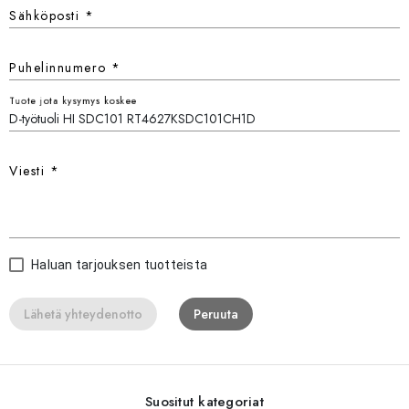
Sähköposti
*
Puhelinnumero
*
Tuote jota kysymys koskee
Viesti
*
Haluan tarjouksen tuotteista
Lähetä yhteydenotto
Peruuta
Suositut kategoriat