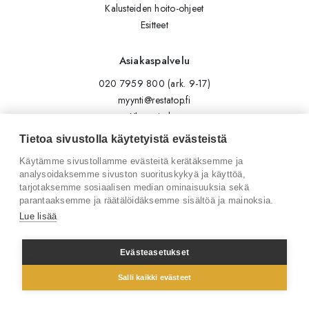
Kalusteiden hoito-ohjeet
Esitteet
Asiakaspalvelu
020 7959 800 (ark. 9-17)
myynti@restatop.fi
Yhteystiedot
Lähetä viesti
Tietoa sivustolla käytetyistä evästeistä
Käytämme sivustollamme evästeitä kerätäksemme ja
Seuraa meitä
analysoidaksemme sivuston suorituskykyä ja käyttöä,
tarjotaksemme sosiaalisen median ominaisuuksia sekä
Tilaa uutiskirje
parantaaksemme ja räätälöidäksemme sisältöä ja mainoksia.
Instagram
Lue lisää
LinkedIn
Facebook
Evästeasetukset
Salli kaikki evästeet
© 2026 Restatop Oy
Tietosuojaseloste