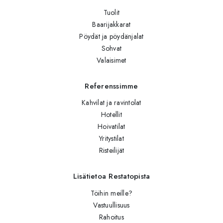
Tuolit
Baarijakkarat
Pöydät ja pöydänjalat
Sohvat
Valaisimet
Referenssimme
Kahvilat ja ravintolat
Hotellit
Hoivatilat
Yritystilat
Risteilijät
Lisätietoa Restatopista
Töihin meille?
Vastuullisuus
Rahoitus