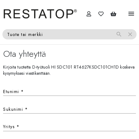
menu
search
close
Tuote tai merkki
Ota yhteyttä
Kirjoita tuotetta D-työtuoli HI SDC101 RT4627KSDC101CH1D koskeva
kysymyksesi viestikenttään.
Etunimi
*
Sukunimi
*
Yritys
*