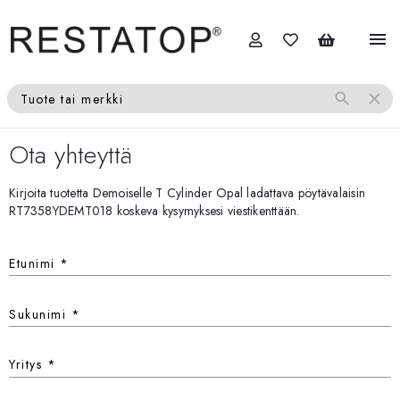
menu
search
close
Tuote tai merkki
Ota yhteyttä
Kirjoita tuotetta Demoiselle T Cylinder Opal ladattava pöytävalaisin
RT7358YDEMT018 koskeva kysymyksesi viestikenttään.
Etunimi
*
Sukunimi
*
Yritys
*