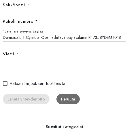
Sähköposti
*
Puhelinnumero
*
Tuote jota kysymys koskee
Viesti
*
Haluan tarjouksen tuotteista
Lähetä yhteydenotto
Peruuta
Suositut kategoriat