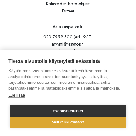
Kalusteiden hoito-ohjeet
Esitteet
Asiakaspalvelu
020 7959 800 (ark. 9-17)
myynti@restatop.fi
Yhteystiedot
Lähetä viesti
Tietoa sivustolla käytetyistä evästeistä
Käytämme sivustollamme evästeitä kerätäksemme ja
Seuraa meitä
analysoidaksemme sivuston suorituskykyä ja käyttöä,
tarjotaksemme sosiaalisen median ominaisuuksia sekä
Tilaa uutiskirje
parantaaksemme ja räätälöidäksemme sisältöä ja mainoksia.
Instagram
Lue lisää
LinkedIn
Facebook
Evästeasetukset
Salli kaikki evästeet
© 2026 Restatop Oy
Tietosuojaseloste