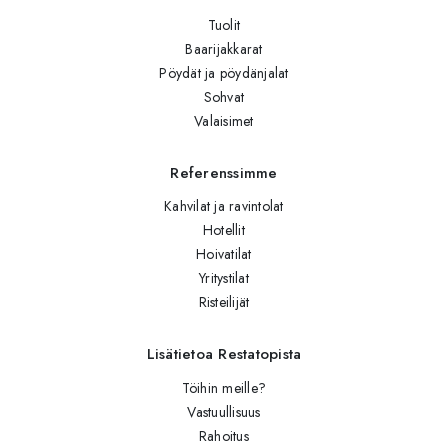
Tuolit
Baarijakkarat
Pöydät ja pöydänjalat
Sohvat
Valaisimet
Referenssimme
Kahvilat ja ravintolat
Hotellit
Hoivatilat
Yritystilat
Risteilijät
Lisätietoa Restatopista
Töihin meille?
Vastuullisuus
Rahoitus