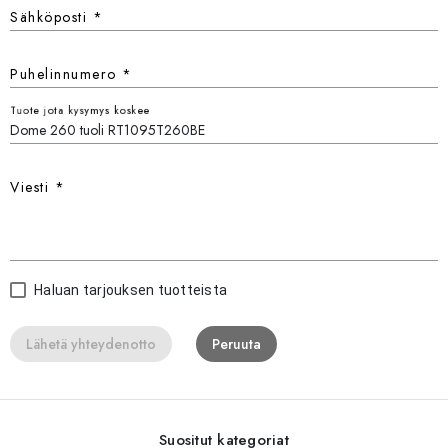
Sähköposti
*
Puhelinnumero
*
Tuote jota kysymys koskee
Viesti
*
Haluan tarjouksen tuotteista
Lähetä yhteydenotto
Peruuta
Suositut kategoriat