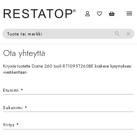
menu
search
close
Tuote tai merkki
Ota yhteyttä
Kirjoita tuotetta Dome 260 tuoli RT1095T260BE koskeva kysymyksesi
viestikenttään.
Etunimi
*
Sukunimi
*
Yritys
*