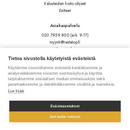
Kalusteiden hoito-ohjeet
Esitteet
Asiakaspalvelu
020 7959 800 (ark. 9-17)
myynti@restatop.fi
Yhteystiedot
Lähetä viesti
Tietoa sivustolla käytetyistä evästeistä
Käytämme sivustollamme evästeitä kerätäksemme ja
Seuraa meitä
analysoidaksemme sivuston suorituskykyä ja käyttöä,
tarjotaksemme sosiaalisen median ominaisuuksia sekä
Tilaa uutiskirje
parantaaksemme ja räätälöidäksemme sisältöä ja mainoksia.
Instagram
Lue lisää
LinkedIn
Facebook
Evästeasetukset
Salli kaikki evästeet
© 2026 Restatop Oy
Tietosuojaseloste