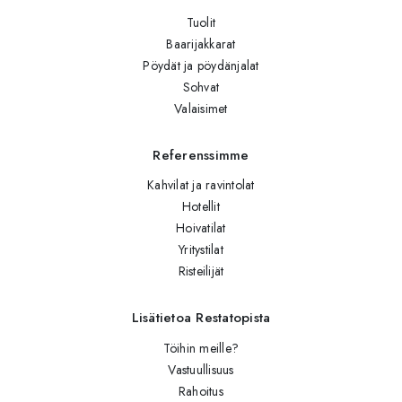
Tuolit
Baarijakkarat
Pöydät ja pöydänjalat
Sohvat
Valaisimet
Referenssimme
Kahvilat ja ravintolat
Hotellit
Hoivatilat
Yritystilat
Risteilijät
Lisätietoa Restatopista
Töihin meille?
Vastuullisuus
Rahoitus