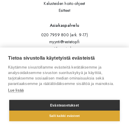
Kalusteiden hoito-ohjeet
Esitteet
Asiakaspalvelu
020 7959 800 (ark. 9-17)
myynti@restatop.fi
Yhteystiedot
Lähetä viesti
Tietoa sivustolla käytetyistä evästeistä
Käytämme sivustollamme evästeitä kerätäksemme ja
Seuraa meitä
analysoidaksemme sivuston suorituskykyä ja käyttöä,
tarjotaksemme sosiaalisen median ominaisuuksia sekä
Tilaa uutiskirje
parantaaksemme ja räätälöidäksemme sisältöä ja mainoksia.
Instagram
Lue lisää
LinkedIn
Facebook
Evästeasetukset
Salli kaikki evästeet
© 2026 Restatop Oy
Tietosuojaseloste