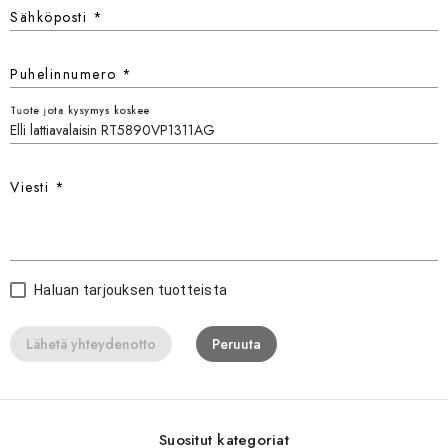
Sähköposti
*
Puhelinnumero
*
Tuote jota kysymys koskee
Viesti
*
Haluan tarjouksen tuotteista
Lähetä yhteydenotto
Peruuta
Suositut kategoriat