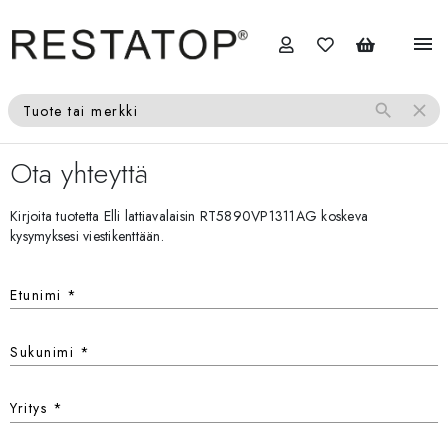
menu
search
close
Tuote tai merkki
Ota yhteyttä
Kirjoita tuotetta Elli lattiavalaisin RT5890VP1311AG koskeva
kysymyksesi viestikenttään.
Etunimi
*
Sukunimi
*
Yritys
*