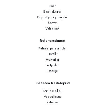
Tuolit
Baarijakkarat
Pöydät ja pöydänjalat
Sohvat
Valaisimet
Referenssimme
Kahvilat ja ravintolat
Hotellit
Hoivatilat
Yritystilat
Risteilijät
Lisätietoa Restatopista
Töihin meille?
Vastuullisuus
Rahoitus