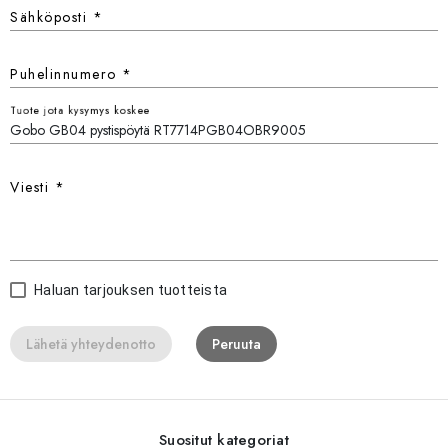
Sähköposti
*
Puhelinnumero
*
Tuote jota kysymys koskee
Viesti
*
Haluan tarjouksen tuotteista
Lähetä yhteydenotto
Peruuta
Suositut kategoriat