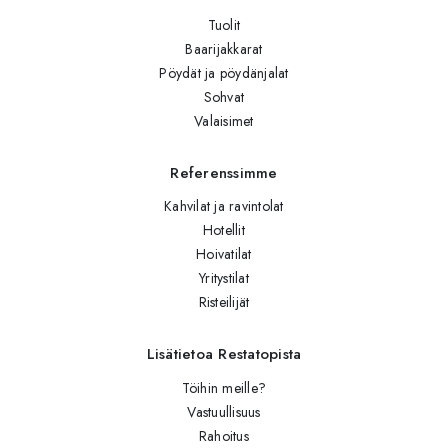
Tuolit
Baarijakkarat
Pöydät ja pöydänjalat
Sohvat
Valaisimet
Referenssimme
Kahvilat ja ravintolat
Hotellit
Hoivatilat
Yritystilat
Risteilijät
Lisätietoa Restatopista
Töihin meille?
Vastuullisuus
Rahoitus