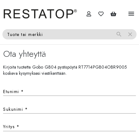
menu
search
close
Tuote tai merkki
Ota yhteyttä
Kirjoita tuotetta Gobo GB04 pystispöytä RT7714PGB04OBR9005
koskeva kysymyksesi viestikenttään.
Etunimi
*
Sukunimi
*
Yritys
*