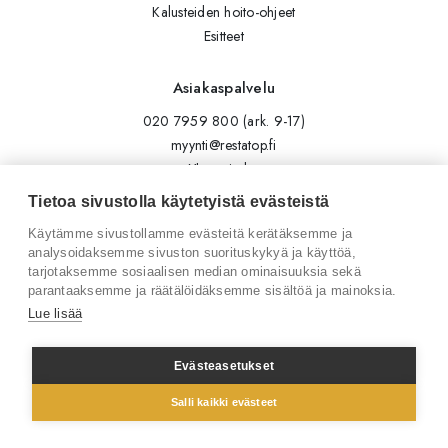
Kalusteiden hoito-ohjeet
Esitteet
Asiakaspalvelu
020 7959 800 (ark. 9-17)
myynti@restatop.fi
Yhteystiedot
Lähetä viesti
Tietoa sivustolla käytetyistä evästeistä
Käytämme sivustollamme evästeitä kerätäksemme ja
Seuraa meitä
analysoidaksemme sivuston suorituskykyä ja käyttöä,
tarjotaksemme sosiaalisen median ominaisuuksia sekä
Tilaa uutiskirje
parantaaksemme ja räätälöidäksemme sisältöä ja mainoksia.
Instagram
Lue lisää
LinkedIn
Facebook
Evästeasetukset
Salli kaikki evästeet
© 2026 Restatop Oy
Tietosuojaseloste