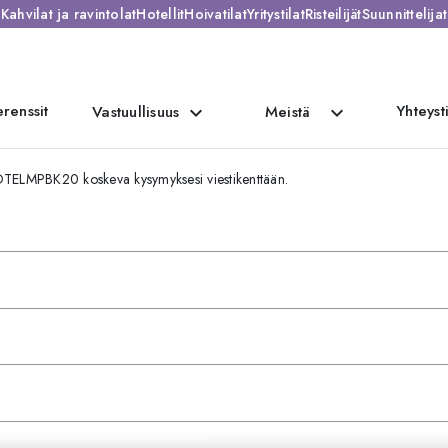
Kahvilat ja ravintolat
Hotellit
Hoivatilat
Yritystilat
Risteilijät
Suunnittelijat
renssit
Yhteyst
expand_more
expand_more
Vastuullisuus
Meistä
HOTELMPBK20 koskeva kysymyksesi viestikenttään.