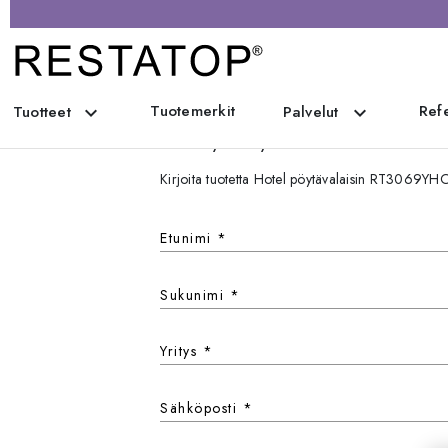
Tuotemerkit
Refe
expand_more
expand_more
Tuotteet
Palvelut
Ota yhteyttä
Kirjoita tuotetta Hotel pöytävalaisin RT3069Y
Etunimi
*
Sukunimi
*
Yritys
*
Sähköposti
*