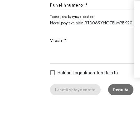
Puhelinnumero
*
Tuote jota kysymys koskee
Viesti
*
Haluan tarjouksen tuotteista
Lähetä yhteydenotto
Peruuta