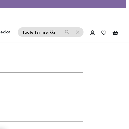
iedot
search
close
Tuote tai merkki