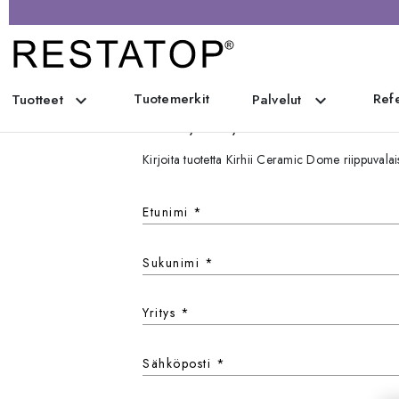
Tuotemerkit
Refe
expand_more
expand_more
Tuotteet
Palvelut
Ota yhteyttä
Kirjoita tuotetta Kirhii Ceramic Dome riippuv
Etunimi
*
Sukunimi
*
Yritys
*
Sähköposti
*