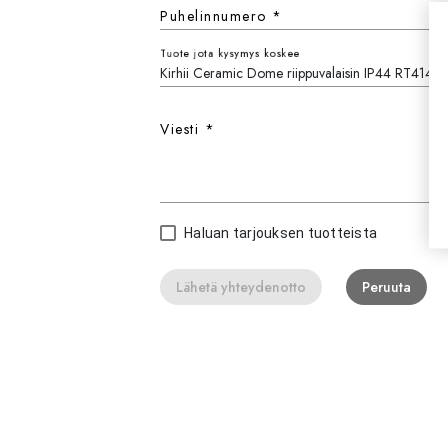
Puhelinnumero
*
Tuote jota kysymys koskee
Viesti
*
Haluan tarjouksen tuotteista
Lähetä yhteydenotto
Peruuta