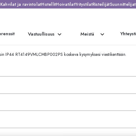
Kahvilat ja ravintolat
Hotellit
Hoivatilat
Yritystilat
Risteilijät
Suunnittelijat
renssit
Yhteyst
expand_more
expand_more
Vastuullisuus
Meistä
alaisin IP44 RT4149VMLCMBP002PS koskeva kysymyksesi viestikenttään.