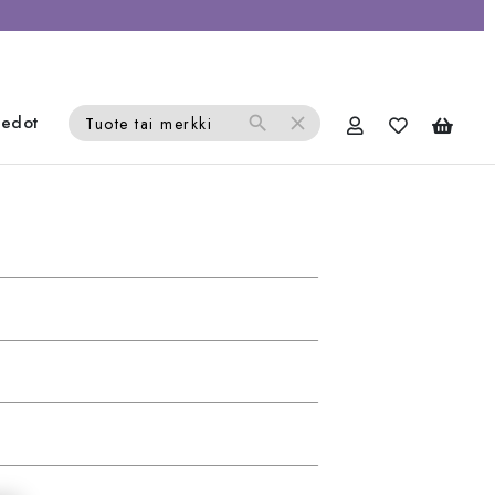
iedot
search
close
Tuote tai merkki