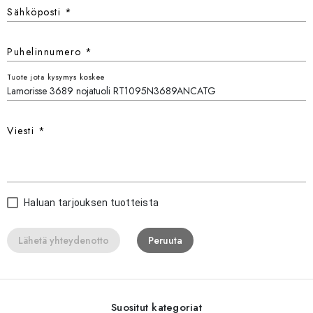
Sähköposti
*
Puhelinnumero
*
Tuote jota kysymys koskee
Viesti
*
Haluan tarjouksen tuotteista
Lähetä yhteydenotto
Peruuta
Suositut kategoriat