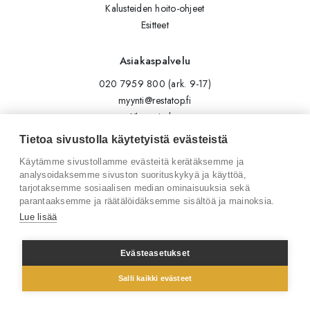
Kalusteiden hoito-ohjeet
Esitteet
Asiakaspalvelu
020 7959 800 (ark. 9-17)
myynti@restatop.fi
Yhteystiedot
Lähetä viesti
Tietoa sivustolla käytetyistä evästeistä
Käytämme sivustollamme evästeitä kerätäksemme ja
Seuraa meitä
analysoidaksemme sivuston suorituskykyä ja käyttöä,
tarjotaksemme sosiaalisen median ominaisuuksia sekä
Tilaa uutiskirje
parantaaksemme ja räätälöidäksemme sisältöä ja mainoksia.
Instagram
Lue lisää
LinkedIn
Facebook
Evästeasetukset
Salli kaikki evästeet
© 2026 Restatop Oy
Tietosuojaseloste