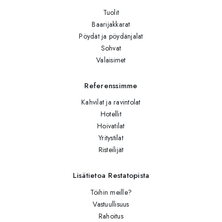
Tuolit
Baarijakkarat
Pöydät ja pöydänjalat
Sohvat
Valaisimet
Referenssimme
Kahvilat ja ravintolat
Hotellit
Hoivatilat
Yritystilat
Risteilijät
Lisätietoa Restatopista
Töihin meille?
Vastuullisuus
Rahoitus