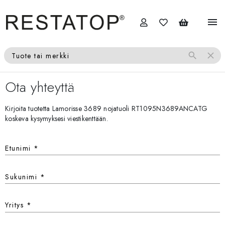
menu
search
close
Tuote tai merkki
Ota yhteyttä
Kirjoita tuotetta Lamorisse 3689 nojatuoli RT1095N3689ANCATG
koskeva kysymyksesi viestikenttään.
Etunimi
*
Sukunimi
*
Yritys
*