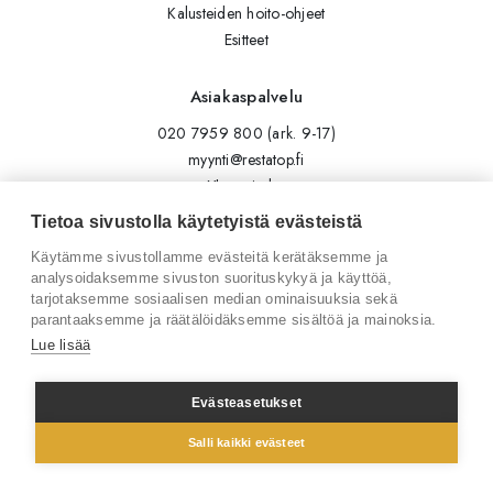
Kalusteiden hoito-ohjeet
Esitteet
Asiakaspalvelu
020 7959 800 (ark. 9-17)
myynti@restatop.fi
Yhteystiedot
Lähetä viesti
Tietoa sivustolla käytetyistä evästeistä
Käytämme sivustollamme evästeitä kerätäksemme ja
Seuraa meitä
analysoidaksemme sivuston suorituskykyä ja käyttöä,
tarjotaksemme sosiaalisen median ominaisuuksia sekä
Tilaa uutiskirje
parantaaksemme ja räätälöidäksemme sisältöä ja mainoksia.
Instagram
Lue lisää
LinkedIn
Facebook
Evästeasetukset
Salli kaikki evästeet
© 2026 Restatop Oy
Tietosuojaseloste