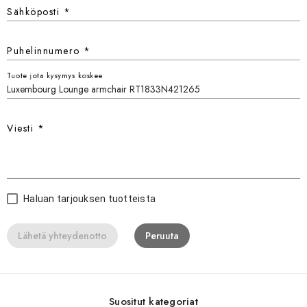
Sähköposti
*
Puhelinnumero
*
Tuote jota kysymys koskee
Viesti
*
Haluan tarjouksen tuotteista
Lähetä yhteydenotto
Peruuta
Suositut kategoriat