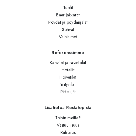
Tuolit
Baarijakkarat
Pöydät ja pöydänjalat
Sohvat
Valaisimet
Referenssimme
Kahvilat ja ravintolat
Hotellit
Hoivatilat
Yritystilat
Risteilijät
Lisätietoa Restatopista
Töihin meille?
Vastuullisuus
Rahoitus