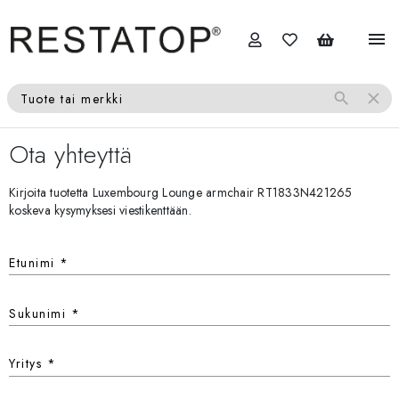
menu
search
close
Tuote tai merkki
Ota yhteyttä
Kirjoita tuotetta Luxembourg Lounge armchair RT1833N421265
koskeva kysymyksesi viestikenttään.
Etunimi
*
Sukunimi
*
Yritys
*