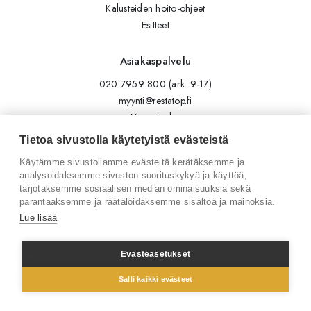
Kalusteiden hoito-ohjeet
Esitteet
Asiakaspalvelu
020 7959 800 (ark. 9-17)
myynti@restatop.fi
Yhteystiedot
Lähetä viesti
Tietoa sivustolla käytetyistä evästeistä
Käytämme sivustollamme evästeitä kerätäksemme ja
Seuraa meitä
analysoidaksemme sivuston suorituskykyä ja käyttöä,
tarjotaksemme sosiaalisen median ominaisuuksia sekä
Tilaa uutiskirje
parantaaksemme ja räätälöidäksemme sisältöä ja mainoksia.
Instagram
Lue lisää
LinkedIn
Facebook
Evästeasetukset
Salli kaikki evästeet
© 2026 Restatop Oy
Tietosuojaseloste