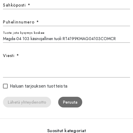
Sähköposti
*
Puhelinnumero
*
Tuote jota kysymys koskee
Viesti
*
Haluan tarjouksen tuotteista
Lähetä yhteydenotto
Peruuta
Suositut kategoriat