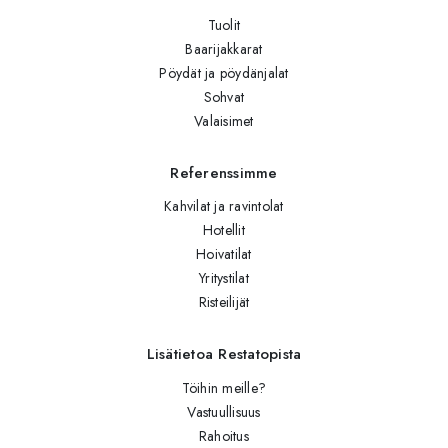
Tuolit
Baarijakkarat
Pöydät ja pöydänjalat
Sohvat
Valaisimet
Referenssimme
Kahvilat ja ravintolat
Hotellit
Hoivatilat
Yritystilat
Risteilijät
Lisätietoa Restatopista
Töihin meille?
Vastuullisuus
Rahoitus