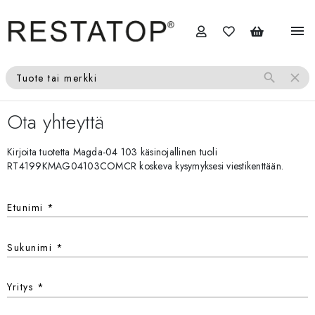
menu
search
close
Tuote tai merkki
Ota yhteyttä
Kirjoita tuotetta Magda-04 103 käsinojallinen tuoli
RT4199KMAG04103COMCR koskeva kysymyksesi viestikenttään.
Etunimi
*
Sukunimi
*
Yritys
*