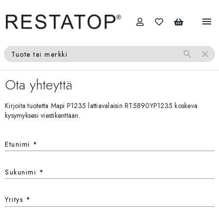
menu
search
close
Tuote tai merkki
Ota yhteyttä
Kirjoita tuotetta Mapi P1235 lattiavalaisin RT5890YP1235 koskeva
kysymyksesi viestikenttään.
Etunimi
*
Sukunimi
*
Yritys
*