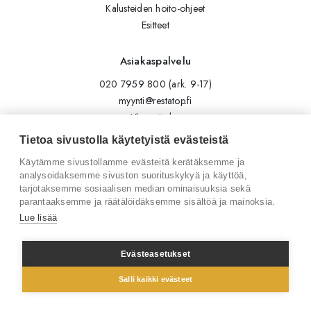
Kalusteiden hoito-ohjeet
Esitteet
Asiakaspalvelu
020 7959 800 (ark. 9-17)
myynti@restatop.fi
Yhteystiedot
Lähetä viesti
Tietoa sivustolla käytetyistä evästeistä
Käytämme sivustollamme evästeitä kerätäksemme ja
Seuraa meitä
analysoidaksemme sivuston suorituskykyä ja käyttöä,
tarjotaksemme sosiaalisen median ominaisuuksia sekä
Tilaa uutiskirje
parantaaksemme ja räätälöidäksemme sisältöä ja mainoksia.
Instagram
Lue lisää
LinkedIn
Facebook
Evästeasetukset
Salli kaikki evästeet
© 2026 Restatop Oy
Tietosuojaseloste