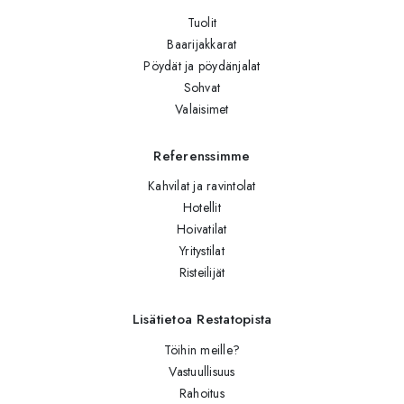
Tuolit
Baarijakkarat
Pöydät ja pöydänjalat
Sohvat
Valaisimet
Referenssimme
Kahvilat ja ravintolat
Hotellit
Hoivatilat
Yritystilat
Risteilijät
Lisätietoa Restatopista
Töihin meille?
Vastuullisuus
Rahoitus