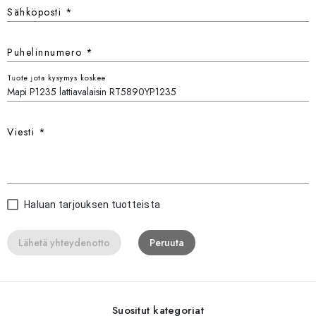
Sähköposti
*
Puhelinnumero
*
Tuote jota kysymys koskee
Viesti
*
Haluan tarjouksen tuotteista
Lähetä yhteydenotto
Peruuta
Suositut kategoriat