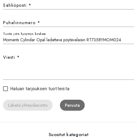
Sähköposti
*
Puhelinnumero
*
Tuote jota kysymys koskee
Viesti
*
Haluan tarjouksen tuotteista
Lähetä yhteydenotto
Peruuta
Suositut kategoriat