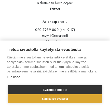
Kalusteiden hoito-ohjeet
Esitteet
Asiakaspalvelu
020 7959 800 (ark. 9-17)
myynti@restatop.fi
Yhteystiedot
Lähetä viesti
Tietoa sivustolla käytetyistä evästeistä
Käytämme sivustollamme evästeitä kerätäksemme ja
Seuraa meitä
analysoidaksemme sivuston suorituskykyä ja käyttöä,
tarjotaksemme sosiaalisen median ominaisuuksia sekä
Tilaa uutiskirje
parantaaksemme ja räätälöidäksemme sisältöä ja mainoksia.
Instagram
Lue lisää
LinkedIn
Facebook
Evästeasetukset
Salli kaikki evästeet
© 2026 Restatop Oy
Tietosuojaseloste