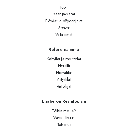
Tuolit
Baarijakkarat
Pöydät ja pöydänjalat
Sohvat
Valaisimet
Referenssimme
Kahvilat ja ravintolat
Hotellit
Hoivatilat
Yritystilat
Risteilijät
Lisätietoa Restatopista
Töihin meille?
Vastuullisuus
Rahoitus