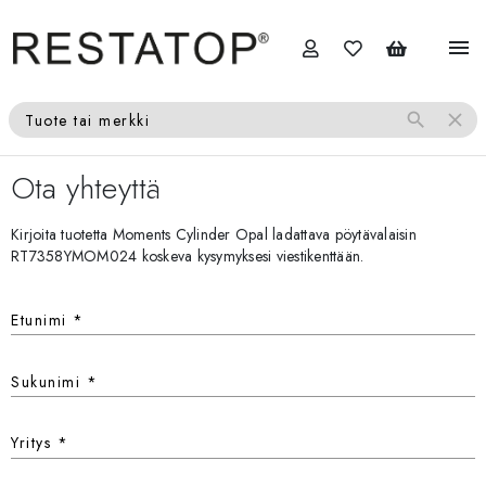
menu
search
close
Tuote tai merkki
Ota yhteyttä
Kirjoita tuotetta Moments Cylinder Opal ladattava pöytävalaisin
RT7358YMOM024 koskeva kysymyksesi viestikenttään.
Etunimi
*
Sukunimi
*
Yritys
*