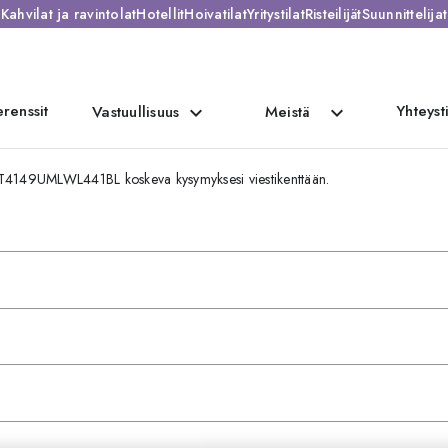
Kahvilat ja ravintolat
Hotellit
Hoivatilat
Yritystilat
Risteilijät
Suunnittelijat
renssit
Yhteyst
expand_more
expand_more
Vastuullisuus
Meistä
n RT4149UMLWL441BL koskeva kysymyksesi viestikenttään.