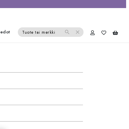
iedot
search
close
Tuote tai merkki