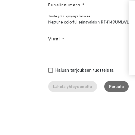
Puhelinnumero
*
Tuote jota kysymys koskee
Viesti
*
Haluan tarjouksen tuotteista
Lähetä yhteydenotto
Peruuta