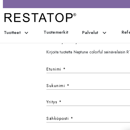
Tuotemerkit
Refe
expand_more
expand_more
Tuotteet
Palvelut
Ota yhteyttä
Kirjoita tuotetta Neptune colorful seinävalaisi
Etunimi
*
Sukunimi
*
Yritys
*
Sähköposti
*