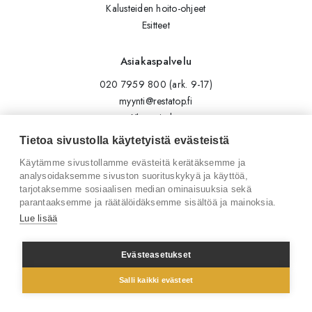
Kalusteiden hoito-ohjeet
Esitteet
Asiakaspalvelu
020 7959 800 (ark. 9-17)
myynti@restatop.fi
Yhteystiedot
Lähetä viesti
Tietoa sivustolla käytetyistä evästeistä
Käytämme sivustollamme evästeitä kerätäksemme ja
Seuraa meitä
analysoidaksemme sivuston suorituskykyä ja käyttöä,
tarjotaksemme sosiaalisen median ominaisuuksia sekä
Tilaa uutiskirje
parantaaksemme ja räätälöidäksemme sisältöä ja mainoksia.
Instagram
Lue lisää
LinkedIn
Facebook
Evästeasetukset
Salli kaikki evästeet
© 2026 Restatop Oy
Tietosuojaseloste