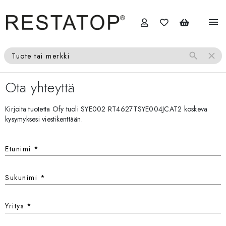
menu
search
close
Tuote tai merkki
Ota yhteyttä
Kirjoita tuotetta Ofy tuoli SYE002 RT4627TSYE004JCAT2 koskeva
kysymyksesi viestikenttään.
Etunimi
*
Sukunimi
*
Yritys
*