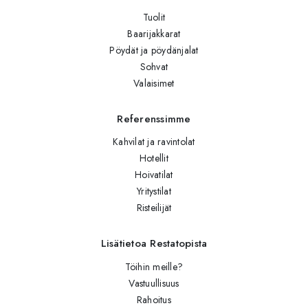
Tuolit
Baarijakkarat
Pöydät ja pöydänjalat
Sohvat
Valaisimet
Referenssimme
Kahvilat ja ravintolat
Hotellit
Hoivatilat
Yritystilat
Risteilijät
Lisätietoa Restatopista
Töihin meille?
Vastuullisuus
Rahoitus