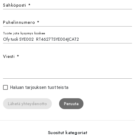
Sähköposti
*
Puhelinnumero
*
Tuote jota kysymys koskee
Viesti
*
Haluan tarjouksen tuotteista
Lähetä yhteydenotto
Peruuta
Suositut kategoriat