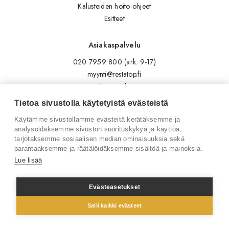
Kalusteiden hoito-ohjeet
Esitteet
Asiakaspalvelu
020 7959 800 (ark. 9-17)
myynti@restatop.fi
Yhteystiedot
Lähetä viesti
Tietoa sivustolla käytetyistä evästeistä
Käytämme sivustollamme evästeitä kerätäksemme ja
Seuraa meitä
analysoidaksemme sivuston suorituskykyä ja käyttöä,
tarjotaksemme sosiaalisen median ominaisuuksia sekä
Tilaa uutiskirje
parantaaksemme ja räätälöidäksemme sisältöä ja mainoksia.
Instagram
Lue lisää
LinkedIn
Facebook
Evästeasetukset
Salli kaikki evästeet
© 2026 Restatop Oy
Tietosuojaseloste