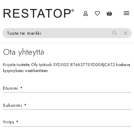
menu
search
close
Tuote tai merkki
Ota yhteyttä
Kirjoita tuotetta Ofy työtuoli SYD002 RT4627TSYD008JCAT2 koskeva
kysymyksesi viestikenttään.
Etunimi
*
Sukunimi
*
Yritys
*