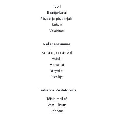
Tuolit
Baarijakkarat
Pöydät ja pöydänjalat
Sohvat
Valaisimet
Referenssimme
Kahvilat ja ravintolat
Hotellit
Hoivatilat
Yritystilat
Risteilijät
Lisätietoa Restatopista
Töihin meille?
Vastuullisuus
Rahoitus