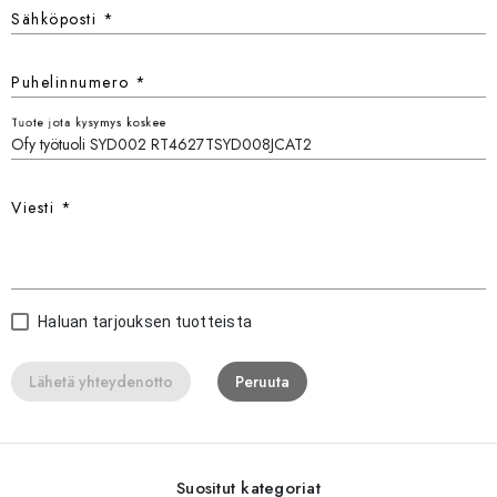
Sähköposti
*
Puhelinnumero
*
Tuote jota kysymys koskee
Viesti
*
Haluan tarjouksen tuotteista
Lähetä yhteydenotto
Peruuta
Suositut kategoriat