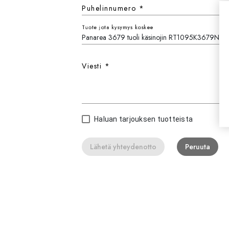
Puhelinnumero
*
Tuote jota kysymys koskee
Viesti
*
Haluan tarjouksen tuotteista
Lähetä yhteydenotto
Peruuta