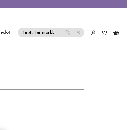
iedot
search
close
Tuote tai merkki