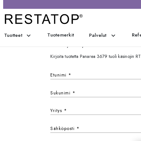
Tuotemerkit
Refe
expand_more
expand_more
Tuotteet
Palvelut
Ota yhteyttä
Kirjoita tuotetta Panarea 3679 tuoli käsinojin
Etunimi
*
Sukunimi
*
Yritys
*
Sähköposti
*