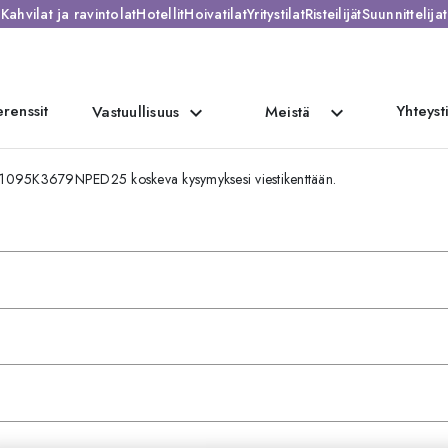
Kahvilat ja ravintolat
Hotellit
Hoivatilat
Yritystilat
Risteilijät
Suunnittelijat
renssit
Yhteyst
expand_more
expand_more
Vastuullisuus
Meistä
 RT1095K3679NPED25 koskeva kysymyksesi viestikenttään.