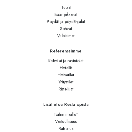
Tuolit
Baarijakkarat
Pöydät ja pöydänjalat
Sohvat
Valaisimet
Referenssimme
Kahvilat ja ravintolat
Hotellit
Hoivatilat
Yritystilat
Risteilijät
Lisätietoa Restatopista
Töihin meille?
Vastuullisuus
Rahoitus