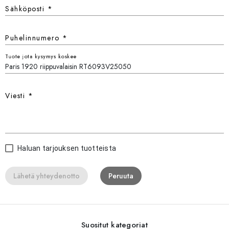
Sähköposti
*
Puhelinnumero
*
Tuote jota kysymys koskee
Viesti
*
Haluan tarjouksen tuotteista
Lähetä yhteydenotto
Peruuta
Suositut kategoriat