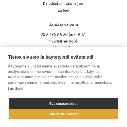
Kalusteiden hoito-ohjeet
Esitteet
Asiakaspalvelu
020 7959 800 (ark. 9-17)
myynti@restatop.fi
Yhteystiedot
Lähetä viesti
Tietoa sivustolla käytetyistä evästeistä
Käytämme sivustollamme evästeitä kerätäksemme ja
Seuraa meitä
analysoidaksemme sivuston suorituskykyä ja käyttöä,
tarjotaksemme sosiaalisen median ominaisuuksia sekä
Tilaa uutiskirje
parantaaksemme ja räätälöidäksemme sisältöä ja mainoksia.
Instagram
Lue lisää
LinkedIn
Facebook
Evästeasetukset
Salli kaikki evästeet
© 2026 Restatop Oy
Tietosuojaseloste