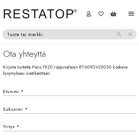
menu
search
close
Tuote tai merkki
Ota yhteyttä
Kirjoita tuotetta Paris 1920 riippuvalaisin RT6093V25050 koskeva
kysymyksesi viestikenttään.
Etunimi
*
Sukunimi
*
Yritys
*