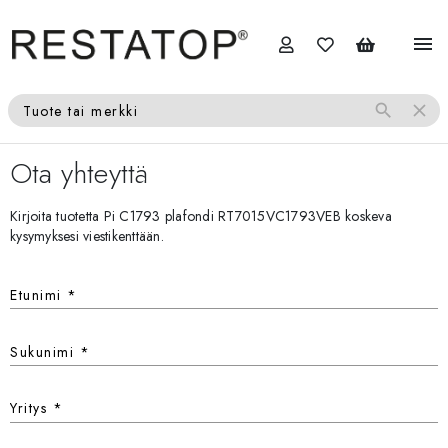
menu
search
close
Tuote tai merkki
Ota yhteyttä
Kirjoita tuotetta Pi C1793 plafondi RT7015VC1793VEB koskeva
kysymyksesi viestikenttään.
Etunimi
*
Sukunimi
*
Yritys
*