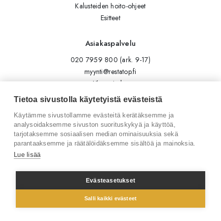
Kalusteiden hoito-ohjeet
Esitteet
Asiakaspalvelu
020 7959 800 (ark. 9-17)
myynti@restatop.fi
Yhteystiedot
Lähetä viesti
Tietoa sivustolla käytetyistä evästeistä
Käytämme sivustollamme evästeitä kerätäksemme ja
Seuraa meitä
analysoidaksemme sivuston suorituskykyä ja käyttöä,
tarjotaksemme sosiaalisen median ominaisuuksia sekä
Tilaa uutiskirje
parantaaksemme ja räätälöidäksemme sisältöä ja mainoksia.
Instagram
Lue lisää
LinkedIn
Facebook
Evästeasetukset
Salli kaikki evästeet
© 2026 Restatop Oy
Tietosuojaseloste