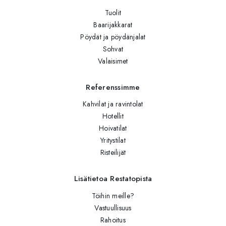
Tuolit
Baarijakkarat
Pöydät ja pöydänjalat
Sohvat
Valaisimet
Referenssimme
Kahvilat ja ravintolat
Hotellit
Hoivatilat
Yritystilat
Risteilijät
Lisätietoa Restatopista
Töihin meille?
Vastuullisuus
Rahoitus