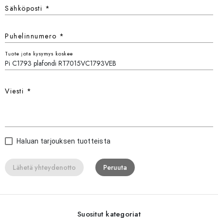
Sähköposti
*
Puhelinnumero
*
Tuote jota kysymys koskee
Viesti
*
Haluan tarjouksen tuotteista
Lähetä yhteydenotto
Peruuta
Suositut kategoriat