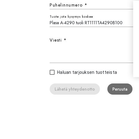
Puhelinnumero
*
Tuote jota kysymys koskee
Viesti
*
Haluan tarjouksen tuotteista
Lähetä yhteydenotto
Peruuta