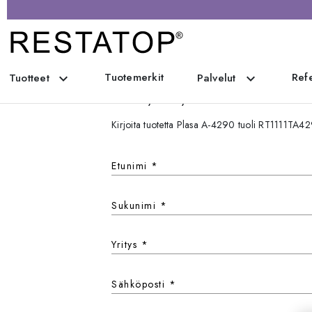
Tuotemerkit
Refe
expand_more
expand_more
Tuotteet
Palvelut
Ota yhteyttä
Kirjoita tuotetta Plasa A-4290 tuoli RT1111TA4
Etunimi
*
Sukunimi
*
Yritys
*
Sähköposti
*