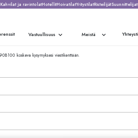
Kahvilat ja ravintolat
Hotellit
Hoivatilat
Yritystilat
Risteilijät
Suunnittelijat
renssit
Yhteyst
expand_more
expand_more
Vastuullisuus
Meistä
290B100 koskeva kysymyksesi viestikenttään.