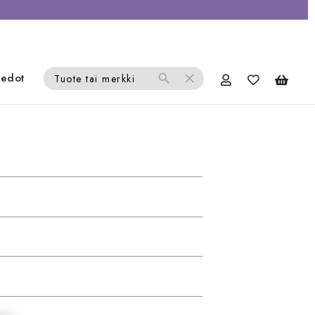
iedot
search
close
Tuote tai merkki