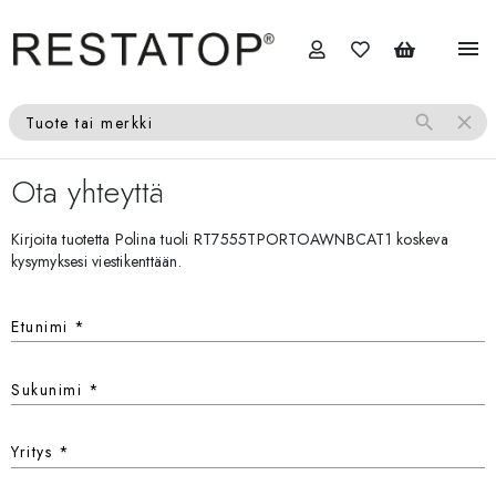
menu
search
close
Tuote tai merkki
Ota yhteyttä
Kirjoita tuotetta Polina tuoli RT7555TPORTOAWNBCAT1 koskeva
kysymyksesi viestikenttään.
Etunimi
*
Sukunimi
*
Yritys
*