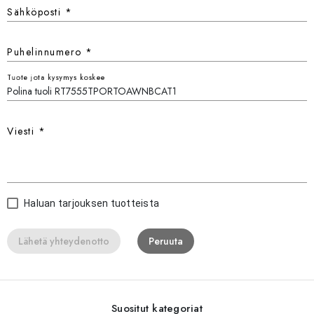
Sähköposti
*
Puhelinnumero
*
Tuote jota kysymys koskee
Viesti
*
Haluan tarjouksen tuotteista
Lähetä yhteydenotto
Peruuta
Suositut kategoriat