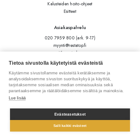
Kalusteiden hoito-ohjeet
Esitteet
Asiakaspalvelu
020 7959 800 (ark. 9-17)
myynti@restatop.fi
Yhteystiedot
Lähetä viesti
Tietoa sivustolla käytetyistä evästeistä
Käytämme sivustollamme evästeitä kerätäksemme ja
Seuraa meitä
analysoidaksemme sivuston suorituskykyä ja käyttöä,
tarjotaksemme sosiaalisen median ominaisuuksia sekä
Tilaa uutiskirje
parantaaksemme ja räätälöidäksemme sisältöä ja mainoksia.
Instagram
Lue lisää
LinkedIn
Facebook
Evästeasetukset
Salli kaikki evästeet
© 2026 Restatop Oy
Tietosuojaseloste