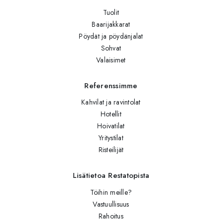
Tuolit
Baarijakkarat
Pöydät ja pöydänjalat
Sohvat
Valaisimet
Referenssimme
Kahvilat ja ravintolat
Hotellit
Hoivatilat
Yritystilat
Risteilijät
Lisätietoa Restatopista
Töihin meille?
Vastuullisuus
Rahoitus