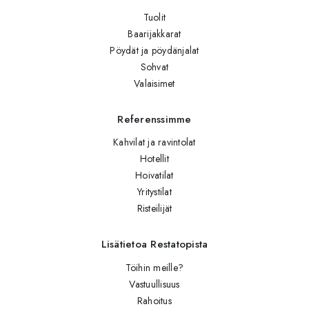
Tuolit
Baarijakkarat
Pöydät ja pöydänjalat
Sohvat
Valaisimet
Referenssimme
Kahvilat ja ravintolat
Hotellit
Hoivatilat
Yritystilat
Risteilijät
Lisätietoa Restatopista
Töihin meille?
Vastuullisuus
Rahoitus