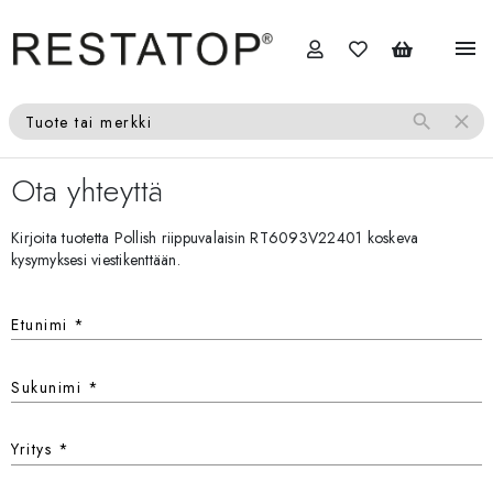
menu
search
close
Tuote tai merkki
Ota yhteyttä
Kirjoita tuotetta Pollish riippuvalaisin RT6093V22401 koskeva
kysymyksesi viestikenttään.
Etunimi
*
Sukunimi
*
Yritys
*