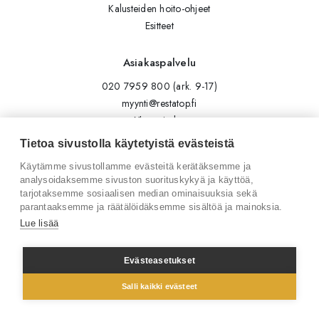
Kalusteiden hoito-ohjeet
Esitteet
Asiakaspalvelu
020 7959 800 (ark. 9-17)
myynti@restatop.fi
Yhteystiedot
Lähetä viesti
Tietoa sivustolla käytetyistä evästeistä
Käytämme sivustollamme evästeitä kerätäksemme ja
Seuraa meitä
analysoidaksemme sivuston suorituskykyä ja käyttöä,
tarjotaksemme sosiaalisen median ominaisuuksia sekä
Tilaa uutiskirje
parantaaksemme ja räätälöidäksemme sisältöä ja mainoksia.
Instagram
Lue lisää
LinkedIn
Facebook
Evästeasetukset
Salli kaikki evästeet
© 2026 Restatop Oy
Tietosuojaseloste