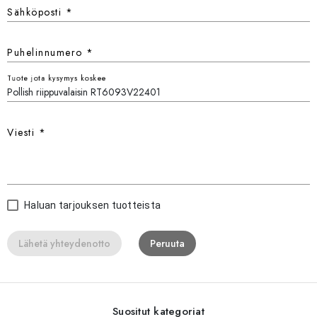
Sähköposti
*
Puhelinnumero
*
Tuote jota kysymys koskee
Viesti
*
Haluan tarjouksen tuotteista
Lähetä yhteydenotto
Peruuta
Suositut kategoriat