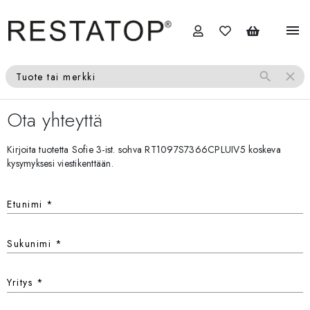
menu
search
close
Tuote tai merkki
Ota yhteyttä
Kirjoita tuotetta Sofie 3-ist. sohva RT1097S7366CPLUIV5 koskeva
kysymyksesi viestikenttään.
Etunimi
*
Sukunimi
*
Yritys
*