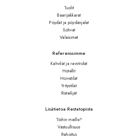
Tuolit
Baarijakkarat
Pöydät ja pöydänjalat
Sohvat
Valaisimet
Referenssimme
Kahvilat ja ravintolat
Hotellit
Hoivatilat
Yritystilat
Risteilijät
Lisätietoa Restatopista
Töihin meille?
Vastuullisuus
Rahoitus