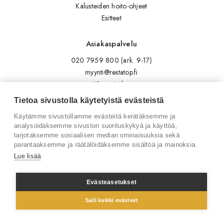
Kalusteiden hoito-ohjeet
Esitteet
Asiakaspalvelu
020 7959 800 (ark. 9-17)
myynti@restatop.fi
Yhteystiedot
Lähetä viesti
Tietoa sivustolla käytetyistä evästeistä
Käytämme sivustollamme evästeitä kerätäksemme ja
Seuraa meitä
analysoidaksemme sivuston suorituskykyä ja käyttöä,
tarjotaksemme sosiaalisen median ominaisuuksia sekä
Tilaa uutiskirje
parantaaksemme ja räätälöidäksemme sisältöä ja mainoksia.
Instagram
Lue lisää
LinkedIn
Facebook
Evästeasetukset
Salli kaikki evästeet
© 2026 Restatop Oy
Tietosuojaseloste