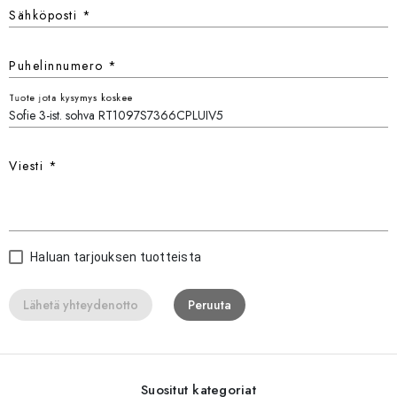
Sähköposti
*
Puhelinnumero
*
Tuote jota kysymys koskee
Viesti
*
Haluan tarjouksen tuotteista
Lähetä yhteydenotto
Peruuta
Suositut kategoriat