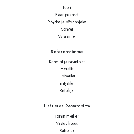
Tuolit
Baarijakkarat
Pöydät ja pöydänjalat
Sohvat
Valaisimet
Referenssimme
Kahvilat ja ravintolat
Hotellit
Hoivatilat
Yritystilat
Risteilijät
Lisätietoa Restatopista
Töihin meille?
Vastuullisuus
Rahoitus