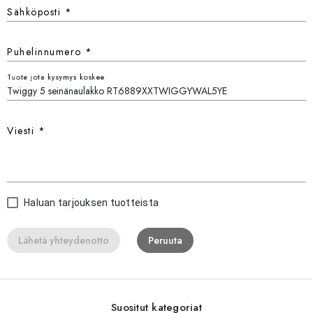
Sähköposti
*
Puhelinnumero
*
Tuote jota kysymys koskee
Viesti
*
Haluan tarjouksen tuotteista
Lähetä yhteydenotto
Peruuta
Suositut kategoriat