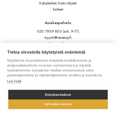
Kalusteiden hoito-ohjeet
Esitteet
Asiakaspalvelu
020 7959 800 (ark. 9-17)
myynti@restatop.fi
Yhteystiedot
Lähetä viesti
Tietoa sivustolla käytetyistä evästeistä
Käytämme sivustollamme evästeitä kerätäksemme ja
Seuraa meitä
analysoidaksemme sivuston suorituskykyä ja käyttöä,
tarjotaksemme sosiaalisen median ominaisuuksia sekä
Tilaa uutiskirje
parantaaksemme ja räätälöidäksemme sisältöä ja mainoksia.
Instagram
Lue lisää
LinkedIn
Facebook
Evästeasetukset
Salli kaikki evästeet
© 2026 Restatop Oy
Tietosuojaseloste