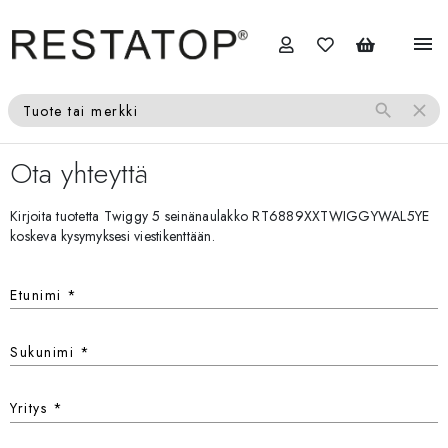
menu
search
close
Tuote tai merkki
Ota yhteyttä
Kirjoita tuotetta Twiggy 5 seinänaulakko RT6889XXTWIGGYWAL5YE
koskeva kysymyksesi viestikenttään.
Etunimi
*
Sukunimi
*
Yritys
*