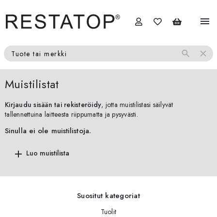
menu
search
close
Tuote tai merkki
Muistilistat
Kirjaudu sisään tai rekisteröidy
, jotta muistilistasi säilyvät
tallennettuina laitteesta riippumatta ja pysyvästi.
Sinulla ei ole muistilistoja.
add
Luo muistilista
Suositut kategoriat
Tuolit