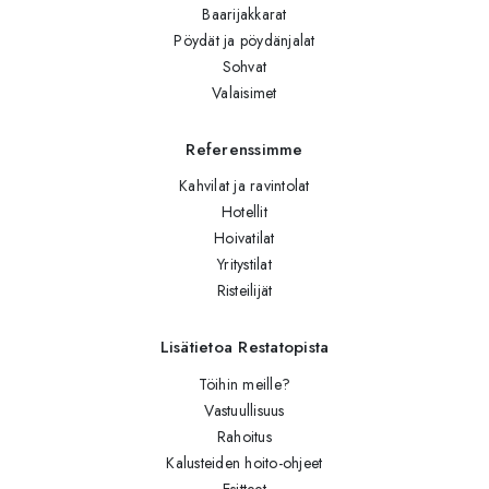
Baarijakkarat
Pöydät ja pöydänjalat
Sohvat
Valaisimet
Referenssimme
Kahvilat ja ravintolat
Hotellit
Hoivatilat
Yritystilat
Risteilijät
Lisätietoa Restatopista
Töihin meille?
Vastuullisuus
Rahoitus
Kalusteiden hoito-ohjeet
Esitteet