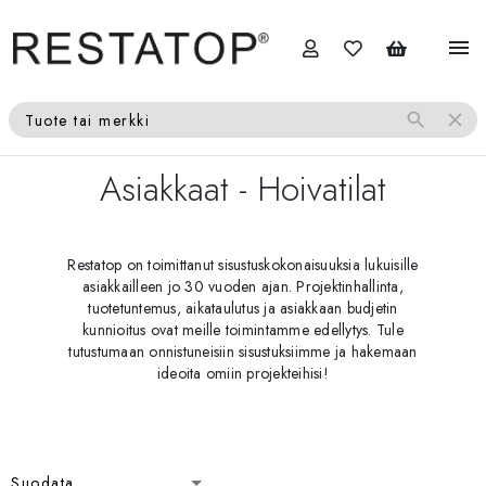
menu
search
close
Tuote tai merkki
Asiakkaat
- Hoivatilat
Restatop on toimittanut sisustuskokonaisuuksia lukuisille
asiakkailleen jo 30 vuoden ajan. Projektinhallinta,
tuotetuntemus, aikataulutus ja asiakkaan budjetin
kunnioitus ovat meille toimintamme edellytys. Tule
tutustumaan onnistuneisiin sisustuksiimme ja hakemaan
ideoita omiin projekteihisi!
Suodata
Suodata