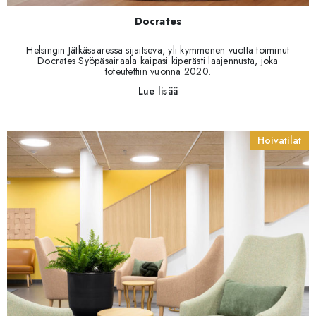
Docrates
Helsingin Jätkäsaaressa sijaitseva, yli kymmenen vuotta toiminut
Docrates Syöpäsairaala kaipasi kiperästi laajennusta, joka
toteutettiin vuonna 2020.
Lue lisää
Hoivatilat