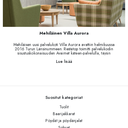
Mehiläinen Villa Aurora
Mehiläisen uusi palvelukoti Villa Aurora avattiin helmikuussa
2016 Turun Länsinummeen. Restatop toimitti palvelukodin
sisustuskokonaisuuden Avaimet käteen-palvelulla, täysin
asumisvalmiina uusille asukkaille. Uusi kodikas sisustus luo
Lue lisää
lämminhenkisen ilmeen palvelukotiin, jossa ikäihmisen on helppo
viihtyä.
Suositut kategoriat
Tuolit
Baarijakkarat
Pöydät ja pöydänjalat
Sohvat