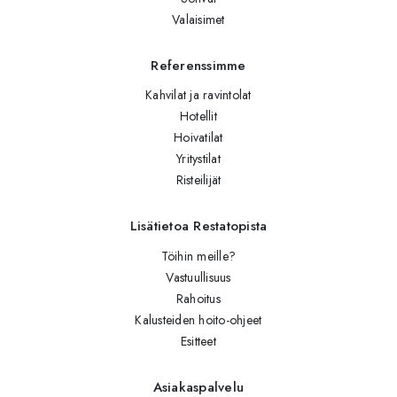
Valaisimet
Referenssimme
Kahvilat ja ravintolat
Hotellit
Hoivatilat
Yritystilat
Risteilijät
Lisätietoa Restatopista
Töihin meille?
Vastuullisuus
Rahoitus
Kalusteiden hoito-ohjeet
Esitteet
Asiakaspalvelu