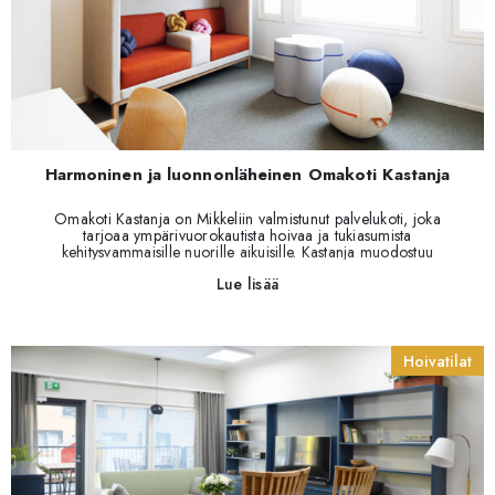
Harmoninen ja luonnonläheinen Omakoti Kastanja
Omakoti Kastanja on Mikkeliin valmistunut palvelukoti, joka
tarjoaa ympärivuorokautista hoivaa ja tukiasumista
kehitysvammaisille nuorille aikuisille. Kastanja muodostuu
kahdesta kiinteistöstä, joista toisessa tarjotaan
Lue lisää
ympärivuorokautista ohjausta ja tukea. Toisena kiinteistönä
pihapiirissä on rivitalo, joka on tarkoitettu kevyemmän ohjauksen
ja tuen asiakkaille.
Hoivatilat