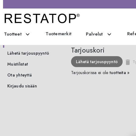
Tuotemerkit
Refe
expand_more
expand_more
Tuotteet
Palvelut
Tarjouskori
Tarjouskori
Lähetä tarjouspyyntö
Lähetä tarjouspyyntö
delete
Ty
Muistilistat
Tarjouskorissa ei ole
tuotteita »
Ota yhteyttä
Kirjaudu sisään