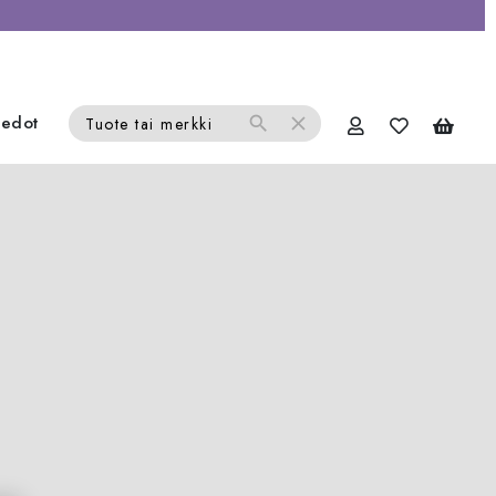
iedot
search
close
Tuote tai merkki