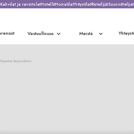
Kahvilat ja ravintolat
Hotellit
Hoivatilat
Yritystilat
Risteilijät
Suunnittelijat
renssit
Yhteyst
expand_more
expand_more
Vastuullisuus
Meistä
hjennä tarjouskori