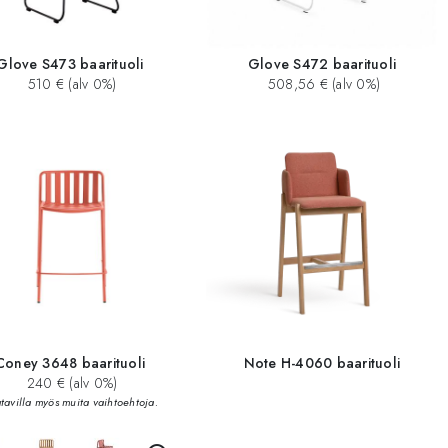
Glove S473 baarituoli
Glove S472 baarituoli
510 € (alv 0%)
508,56 € (alv 0%)
Coney 3648 baarituoli
Note H-4060 baarituoli
240 € (alv 0%)
tavilla myös muita vaihtoehtoja.