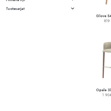
expand_more
Tuotesarjat
Glove S4
819 
Opale 37
1 904