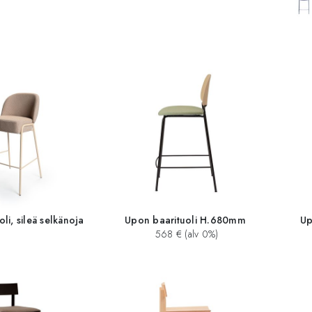
li, sileä selkänoja
Upon baarituoli H.680mm
Up
568 € (alv 0%)