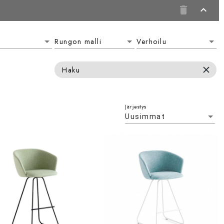
delete
expand_less
Rungon malli
Verhoilu
Rungon malli
Verhoilu
close
Haku
Järjestys
Uusimmat