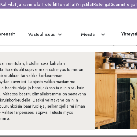
Kahvilat ja ravintolat
Hotellit
Hoivatilat
Yritystilat
Risteilijät
Suunnittelijat
renssit
Yhteyst
expand_more
expand_more
Vastuullisuus
Meistä
Baarituolit ja baari
vat ravintolan, hotellin sekä kahvilan
ta. Baarituolit sopivat mainiosti myös toimiston
okailutilaan tai vaikka korkeamman
ydän kaveriksi. Laajasta valikoimastamme
sia baarituoleja ja baarijakkaroita niin sisä- kuin
. Valtaosa baarituolimalleistamme on saatavana
istuinkorkeudella. Lisäksi valittavana on niin
puurunkoisia baarituoleja, selkänojalla tai ilman
 valitse tarpeeseesi sopiva. Tutustu myös
imme
.