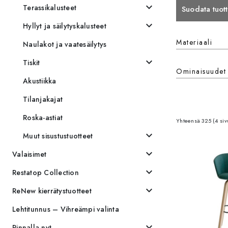
expand_more
Terassikalusteet
Suodata tuott
expand_more
Hyllyt ja säilytyskalusteet
Materiaali
Materiaali
Naulakot ja vaatesäilytys
expand_more
Tiskit
Ominaisuudet
Ominaisuude
Akustiikka
Tilanjakajat
Roska-astiat
Yhteensä 325 (4 siv
expand_more
Muut sisustustuotteet
expand_more
Valaisimet
expand_more
Restatop Collection
expand_more
ReNew kierrätystuotteet
Lehtitunnus – Vihreämpi valinta
expand_more
Pinnalla nyt