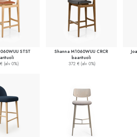
1060WUU STST
Shanna M1060WUU CRCR
Jo
arituoli
baarituoli
€ (alv 0%)
372 € (alv 0%)