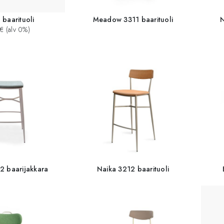
 baarituoli
Meadow 3311 baarituoli
N
€ (alv 0%)
2 baarijakkara
Naika 3212 baarituoli