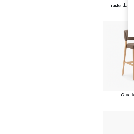
Yesterday H
Gunill