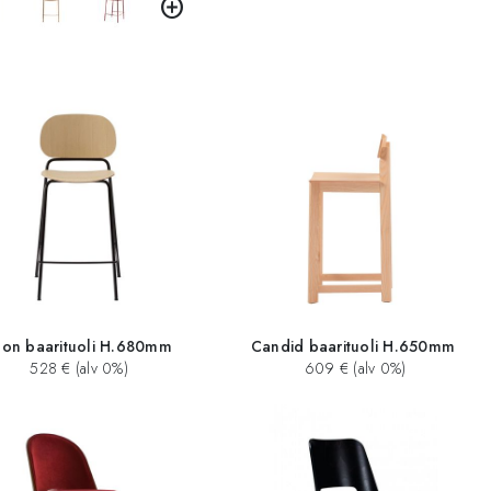
add_circle
on baarituoli H.680mm
Candid baarituoli H.650mm
528 € (alv 0%)
609 € (alv 0%)