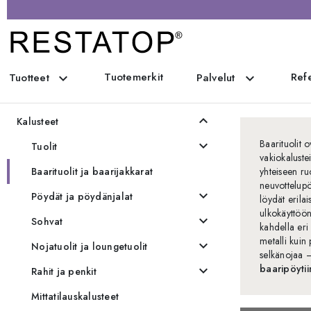
Tuotemerkit
Refe
expand_more
expand_more
Tuotteet
Palvelut
Kaikki tuotteet
expand_less
Kalusteet
Baarituolit o
expand_more
Tuolit
vakiokalustei
Baarituolit ja baarijakkarat
yhteiseen ru
neuvottelupö
expand_more
Pöydät ja pöydänjalat
löydät erilai
ulkokäyttöön
expand_more
Sohvat
kahdella eri 
metalli kuin 
expand_more
Nojatuolit ja loungetuolit
selkänojaa –
baaripöyti
expand_more
Rahit ja penkit
Mittatilauskalusteet