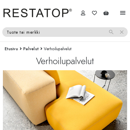
menu
search
close
Tuote tai merkki
Etusivu
Palvelut
Verhoilupalvelut
Verhoilupalvelut