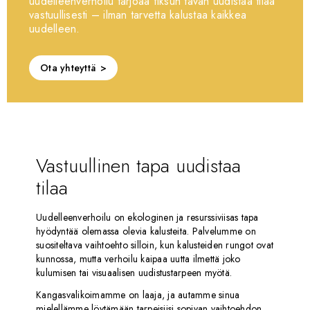
uudelleenverhoilu tarjoaa fiksun tavan uudistaa tilaa
vastuullisesti – ilman tarvetta kalustaa kaikkea
uudelleen.
Ota yhteyttä
Vastuullinen tapa uudistaa
tilaa
Uudelleenverhoilu on ekologinen ja resurssiviisas tapa
hyödyntää olemassa olevia kalusteita. Palvelumme on
suositeltava vaihtoehto silloin, kun kalusteiden rungot ovat
kunnossa, mutta verhoilu kaipaa uutta ilmettä joko
kulumisen tai visuaalisen uudistustarpeen myötä.
Kangasvalikoimamme on laaja, ja autamme sinua
mielellämme löytämään tarpeisiisi sopivan vaihtoehdon.