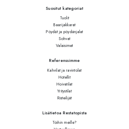
Suositut kategoriat
Tuolit
Baarijakkarat
Pöydät ja pöydänjalat
Sohvat
Valaisimet
Referenssimme
Kahvilat ja ravintolat
Hotellit
Hoivatilat
Yritystilat
Risteilijät
Lisätietoa Restatopista
Töihin meille?