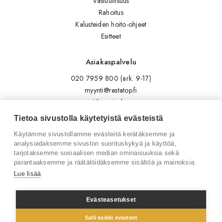
Vastuullisuus
Rahoitus
Kalusteiden hoito-ohjeet
Esitteet
Asiakaspalvelu
020 7959 800 (ark. 9-17)
myynti@restatop.fi
Yhteystiedot
Lähetä viesti
Tietoa sivustolla käytetyistä evästeistä
Käytämme sivustollamme evästeitä kerätäksemme ja
Seuraa meitä
analysoidaksemme sivuston suorituskykyä ja käyttöä,
tarjotaksemme sosiaalisen median ominaisuuksia sekä
Tilaa uutiskirje
parantaaksemme ja räätälöidäksemme sisältöä ja mainoksia.
Instagram
Lue lisää
LinkedIn
Facebook
Evästeasetukset
Salli kaikki evästeet