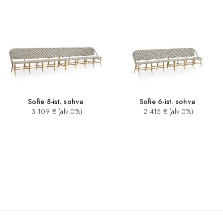
Sofie 8-ist. sohva
Sofie 6-ist. sohva
3 109 € (alv 0%)
2 415 € (alv 0%)