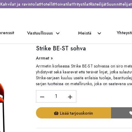
Kahvilat ja ravintolat
Hotellit
Hoivatilat
Yritystilat
Risteilijät
Suunnittelijat
renssit
Yhteyst
expand_more
expand_more
Vastuullisuus
Meistä
Strike BE-ST sohva
Arrmet »
Arrmetin korkeassa Strike BE-ST sohvassa on siro metall
yhdistyvät sekä kaarevat että terävät linjat, jotka sul
Strike-sarjaan kuuluu useita erilaisia tuoleja, baarituole
sarjan tuotteissa on metallirunko, joka on saatavana usei
remove
add
Lisää tarjouskoriin