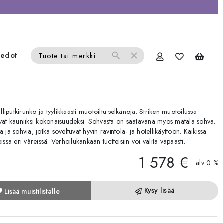
iedot
search
close
Tuote tai merkki
iputkirunko ja tyylikkäästi muotoiltu selkänoja. Striken muotoilussa
autuvat kauniiksi kokonaisuudeksi. Sohvasta on saatavana myös matala sohva.
ja ja sohvia, jotka soveltuvat hyvin ravintola- ja hotellikäyttöön. Kaikissa
ssa eri väreissä. Verhoilukankaan tuotteisiin voi valita vapaasti.
1 578 €
alv 0 %
Kysy lisää
Lisää muistilistalle