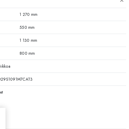
1 270 mm
550 mm
1 130 mm
800 mm
iikkoa
029S1091M7CAT3
et