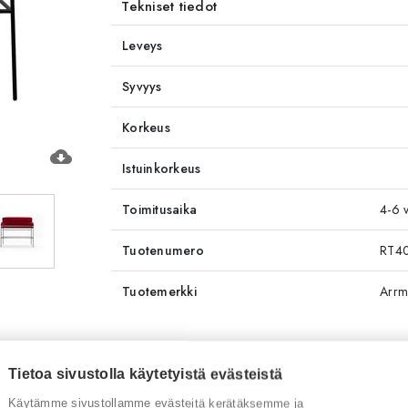
Tekniset tiedot
Leveys
Syvyys
Korkeus
cloud_download
Istuinkorkeus
Toimitusaika
4-6 v
Tuotenumero
RT4
Tuotemerkki
Arrm
Tietoa sivustolla käytetyistä evästeistä
Käytämme sivustollamme evästeitä kerätäksemme ja