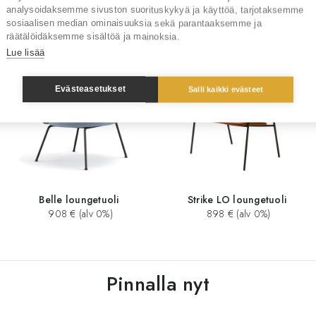
analysoidaksemme sivuston suorituskykyä ja käyttöä, tarjotaksemme
Sinua saattaisi kiinnostaa myös
sosiaalisen median ominaisuuksia sekä parantaaksemme ja
räätälöidäksemme sisältöä ja mainoksia.
Lue lisää
Evästeasetukset
Salli kaikki evästeet
Belle loungetuoli
Strike LO loungetuoli
908 € (alv 0%)
898 € (alv 0%)
Pinnalla nyt