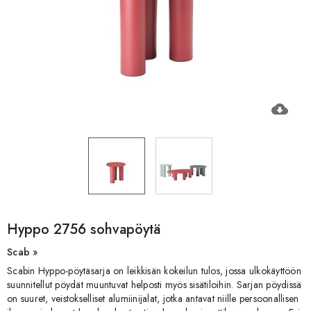
cloud_download
Hyppo 2756 sohvapöytä
Scab »
Scabin Hyppo-pöytäsarja on leikkisän kokeilun tulos, jossa ulkokäyttöön
suunnitellut pöydät muuntuvat helposti myös sisätiloihin. Sarjan pöydissä
on suuret, veistokselliset alumiinijalat, jotka antavat niille persoonallisen