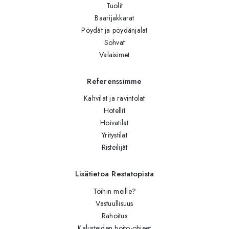
Tuolit
Baarijakkarat
Pöydät ja pöydänjalat
Sohvat
Valaisimet
Referenssimme
Kahvilat ja ravintolat
Hotellit
Hoivatilat
Yritystilat
Risteilijät
Lisätietoa Restatopista
Töihin meille?
Vastuullisuus
Rahoitus
Kalusteiden hoito-ohjeet