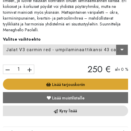
ilmeen, ja luovat hauskan kontrastin ohuen laminaattikannen kanssa. Eri
kokoiset ja -korkuiset pöydät voi yhdistää pöytäryhmiksi, mutta ne
toimivat mainiosti myös yksinään. Mattapintainen väripaletti – okra,
karmiininpunainen, kvartsin- ja petroolinvihreä – mahdollistavat
tyylikkäitä ja harmonisia yhdistelmiä eri sisustustyyleihin. Suunnittelija
Meneghello Paolelli.
Valitse vaihtoehto
Jalat V3 carmin red - umpilaminaattikansi 43 carmin red
250 €
remove
add
alv 0 %
Lisää tarjouskoriin
Lisää muistilistalle
Kysy lisää