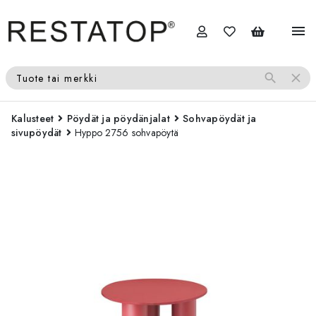
menu
search
close
Tuote tai merkki
Kalusteet
Pöydät ja pöydänjalat
Sohvapöydät ja
sivupöydät
Hyppo 2756 sohvapöytä