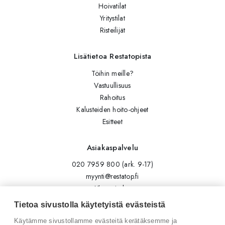
Hoivatilat
Yritystilat
Risteilijät
Lisätietoa Restatopista
Töihin meille?
Vastuullisuus
Rahoitus
Kalusteiden hoito-ohjeet
Esitteet
Asiakaspalvelu
020 7959 800 (ark. 9-17)
myynti@restatop.fi
Yhteystiedot
Lähetä viesti
Tietoa sivustolla käytetyistä evästeistä
Käytämme sivustollamme evästeitä kerätäksemme ja