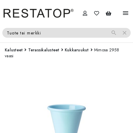
menu
search
close
Tuote tai merkki
Kalusteet
Terassikalusteet
Kukkaruukut
Mimosa 2958
vaasi