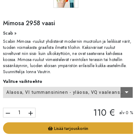
Mimosa 2958 vaasi
Scab »
Scabin Mimosa -ruukut yhdistävät modernin muotoilun ja leikkisät värit,
tuoden voimakasta graafista ilmettä tiloihin. Kaksiväriset ruukut
soveltuvat niin sisä- kuin ulkokäyttöön, ne ovat saatavana kahdessa
koossa. Mimosa-ruukut viimeistelevät ravintolan terassin tai hotellin
sisäänkäynnin, luoden eloisan ympäristön erilaisille kukka-asetelmille.
Suunnittelija Ionna Vautrin.
Valitse vaihtoehto
Alaosa, VI tummansininen - yläosa, VQ vaaleansininen
110 €
remove
add
alv 0 %
Lisää tarjouskoriin