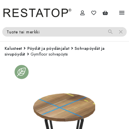
menu
search
close
Tuote tai merkki
Kalusteet
Pöydät ja pöydänjalat
Sohvapöydät ja
sivupöydät
Gymfloor sohvapöytä