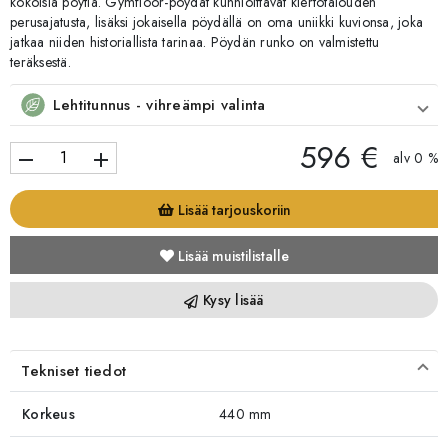
kokoisia pöytiä. Gymfloor-pöydät kunnioittavat kiertotalouden
perusajatusta, lisäksi jokaisella pöydällä on oma uniikki kuvionsa, joka
jatkaa niiden historiallista tarinaa. Pöydän runko on valmistettu
teräksestä.
Lehtitunnus - vihreämpi valinta
596 €
remove
add
alv 0 %
Lisää tarjouskoriin
Lisää muistilistalle
Kysy lisää
Tekniset tiedot
Korkeus
440 mm