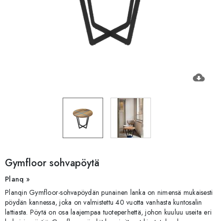
cloud_download
Gymfloor sohvapöytä
Planq »
Planqin Gymfloor-sohvapöydän punainen lanka on nimensä mukaisesti
pöydän kannessa, joka on valmistettu 40 vuotta vanhasta kuntosalin
lattiasta. Pöytä on osa laajempaa tuoteperhettä, johon kuuluu useita eri