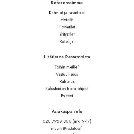
Referenssimme
Kahvilat ja ravintolat
Hotellit
Hoivatilat
Yritystilat
Risteilijät
Lisätietoa Restatopista
Töihin meille?
Vastuullisuus
Rahoitus
Kalusteiden hoito-ohjeet
Esitteet
Asiakaspalvelu
020 7959 800 (ark. 9-17)
myynti@restatop.fi