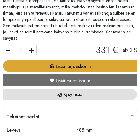
taittuu erittäin kompaktiksi. Joc-taittotuolissa yhdistyvät hienostuneesti
massiivipuu ja metallielementit, mikä mahdollistaa käsinojien lisäämisen
ilman, että sen taitettavuus kärsii. Taivutettu vaneriselkänoja sulkee selän
lempeästi ympärilleen ja sulautuu saumattomasti puiseen rakenteeseen.
Sen mittasuhteet on harkittu huolellisesti mukavuuden maksimoimiseksi,
ja lisäksi se toimii kätevänä kahvana tuolin siirtämiseen. Saatavana eri
sävyissä.
331 €
remove
add
alv 0 %
Lisää tarjouskoriin
Lisää muistilistalle
Kysy lisää
Tekniset tiedot
Leveys
485 mm