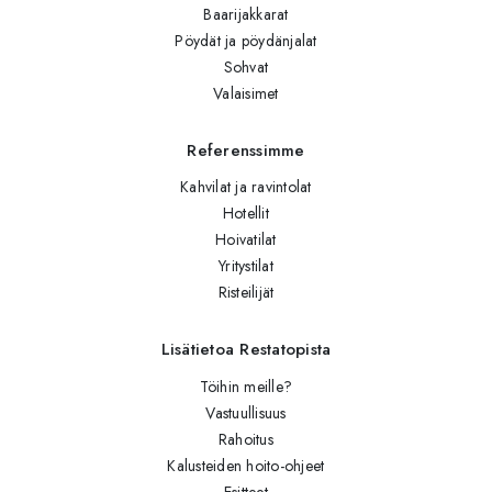
Baarijakkarat
Pöydät ja pöydänjalat
Sohvat
Valaisimet
Referenssimme
Kahvilat ja ravintolat
Hotellit
Hoivatilat
Yritystilat
Risteilijät
Lisätietoa Restatopista
Töihin meille?
Vastuullisuus
Rahoitus
Kalusteiden hoito-ohjeet
Esitteet