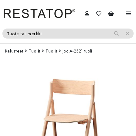
menu
search
close
Tuote tai merkki
Kalusteet
Tuolit
Tuolit
Joc A-2321 tuoli