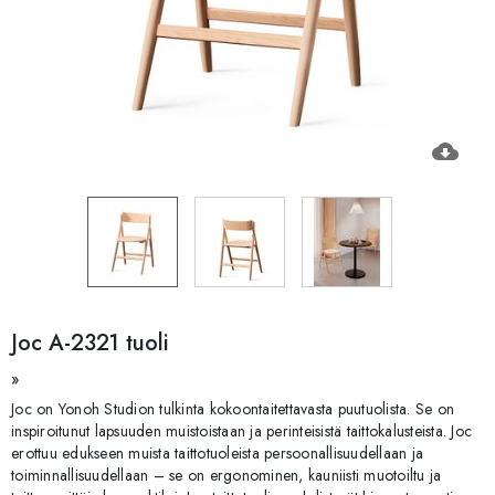
cloud_download
Joc A-2321 tuoli
»
Joc on Yonoh Studion tulkinta kokoontaitettavasta puutuolista. Se on
inspiroitunut lapsuuden muistoistaan ja perinteisistä taittokalusteista. Joc
erottuu edukseen muista taittotuoleista persoonallisuudellaan ja
toiminnallisuudellaan – se on ergonominen, kauniisti muotoiltu ja