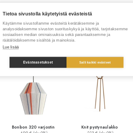
Tuotenumero
RT3949
Tietoa sivustolla käytetyistä evästeistä
Käytämme sivustollamme evästeitä kerätäksemme ja
Tuotemerkki
Hay
analysoidaksemme sivuston suorituskykyä ja käyttöä, tarjotaksemme
sosiaalisen median ominaisuuksia sekä parantaaksemme ja
räätälöidäksemme sisältöä ja mainoksia.
Lue lisää
Sinua saattaisi kiinnostaa myös
Evästeasetukset
Salli kaikki evästeet
Bonbon 320 varjostin
Knit pystynaulakko