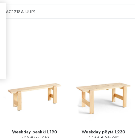
KAAC121SALUUP1
Weekday penkki L190
Weekday pöytä L230