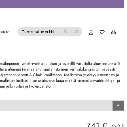
iedot
search
close
Tuote tai merkki
injainen, ympäriverhoiltu istuin ja pyörillä varusteltu alumiinirunko. 5-
tävä alumiini tai maalattu musta. Istuimen verhoilukangas on vapaasti
aajempaan About A Chair -mallistoon. Mallistossa yhdistyy esteettinen ja
alliston tuotteisiin on saatavana laaja määrä viimeistelyvaihtoehtoja, ja
in julkitiloihin ja työympäristöihin.
741 €
alv 0 %