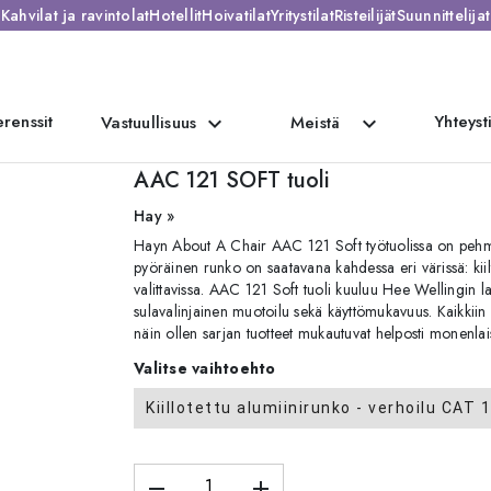
Kahvilat ja ravintolat
Hotellit
Hoivatilat
Yritystilat
Risteilijät
Suunnittelijat
renssit
Yhteyst
expand_more
expand_more
Vastuullisuus
Meistä
AAC 121 SOFT tuoli
Hay »
Hayn About A Chair AAC 121 Soft työtuolissa on pehmeäl
pyöräinen runko on saatavana kahdessa eri värissä: kiil
valittavissa. AAC 121 Soft tuoli kuuluu Hee Wellingin l
sulavalinjainen muotoilu sekä käyttömukavuus. Kaikkiin m
näin ollen sarjan tuotteet mukautuvat helposti monenlaisi
Valitse vaihtoehto
Kiillotettu alumiinirunko - verhoilu CAT 1
remove
add