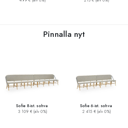
499 € (alv 0%)
213 € (alv 0%)
Pinnalla nyt
Sofie 8-ist. sohva
Sofie 6-ist. sohva
3 109 € (alv 0%)
2 415 € (alv 0%)