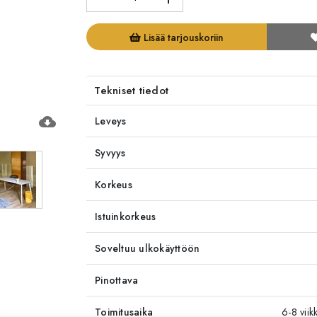
Lisää tarjouskoriin
Tekniset tiedot
cloud_download
Leveys
Syvyys
Korkeus
Istuinkorkeus
Soveltuu ulkokäyttöön
Pinottava
Toimitusaika
6-8 viik