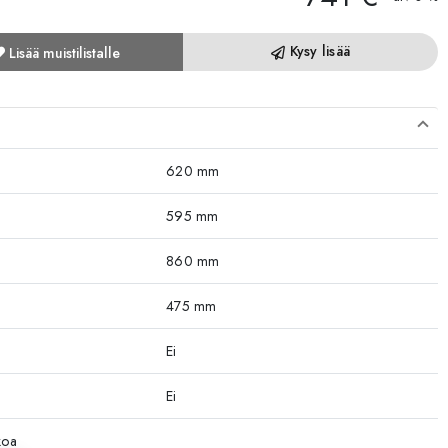
Kysy lisää
Lisää muistilistalle
620 mm
595 mm
860 mm
475 mm
Ei
Ei
koa