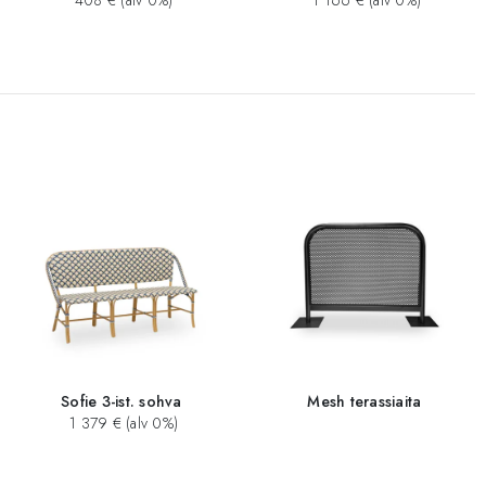
408 € (alv 0%)
1 166 € (alv 0%)
Sofie 3-ist. sohva
Mesh terassiaita
1 379 € (alv 0%)