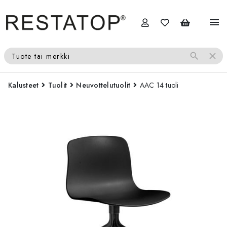
menu
search
close
Tuote tai merkki
Kalusteet
Tuolit
Neuvottelutuolit
AAC 14 tuoli