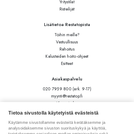
Yritystilat
Risteilijät
Lisätietoa Restatopista
Töihin meille?
Vastuullisuus
Rahoitus
Kalusteiden hoito-ohjeet
Esitteet
Asiakaspalvelu
020 7959 800 (ark. 9-17)
myynti@restatop.fi
Yhteystiedot
Lähetä viesti
Tietoa sivustolla käytetyistä evästeistä
Käytämme sivustollamme evästeitä kerätäksemme ja
Seuraa meitä
analysoidaksemme sivuston suorituskykyä ja käyttöä,
tarjotaksemme sosiaalisen median ominaisuuksia sekä