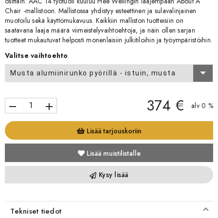
osittain. AAC 14 työtuoli kuuluu Hee Wellingin laajempaan About A
Chair -mallistoon. Mallistossa yhdistyy esteettinen ja sulavalinjainen
muotoilu sekä käyttömukavuus. Kaikkiin malliston tuotteisiin on
saatavana laaja määrä viimeistelyvaihtoehtoja, ja näin ollen sarjan
tuotteet mukautuvat helposti monenlaisiin julkitiloihin ja työympäristöihin.
Valitse vaihtoehto
Musta alumiinirunko pyörillä - istuin, musta
374 €
remove
add
alv 0 %
Lisää tarjouskoriin
Lisää muistilistalle
Kysy lisää
Tekniset tiedot