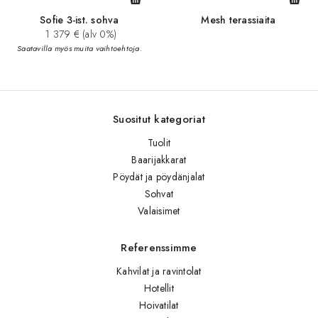
Sofie 3-ist. sohva
Mesh terassiaita
1 379 € (alv 0%)
Saatavilla myös muita vaihtoehtoja.
Suositut kategoriat
Tuolit
Baarijakkarat
Pöydät ja pöydänjalat
Sohvat
Valaisimet
Referenssimme
Kahvilat ja ravintolat
Hotellit
Hoivatilat