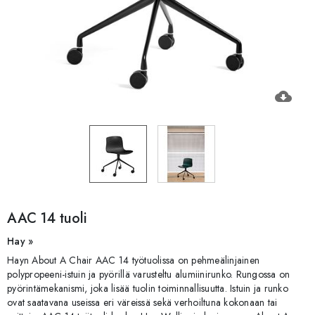
cloud_download
AAC 14 tuoli
Hay »
Hayn About A Chair AAC 14 työtuolissa on pehmeälinjainen
polypropeeni-istuin ja pyörillä varusteltu alumiinirunko. Rungossa on
pyörintämekanismi, joka lisää tuolin toiminnallisuutta. Istuin ja runko
ovat saatavana useissa eri väreissä sekä verhoiltuna kokonaan tai