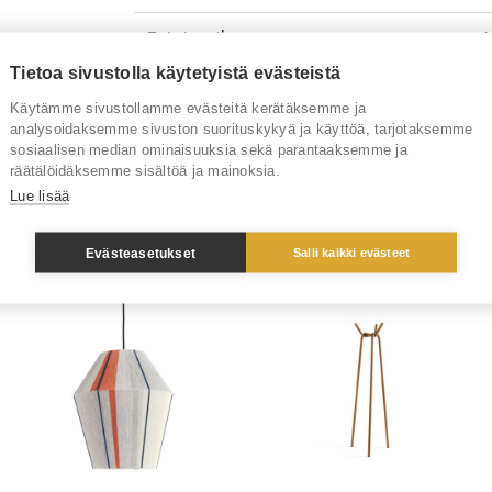
Toimitusaika
6
Tietoa sivustolla käytetyistä evästeistä
Tuotenumero
R
Käytämme sivustollamme evästeitä kerätäksemme ja
analysoidaksemme sivuston suorituskykyä ja käyttöä, tarjotaksemme
Tuotemerkki
H
sosiaalisen median ominaisuuksia sekä parantaaksemme ja
räätälöidäksemme sisältöä ja mainoksia.
Lue lisää
Sinua saattaisi kiinnostaa myös
Evästeasetukset
Salli kaikki evästeet