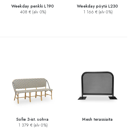
Weekday penkki L190
Weekday pöytä L230
408 € (alv 0%)
1 166 € (alv 0%)
Sofie 3-ist. sohva
Mesh terassiaita
1 379 € (alv 0%)