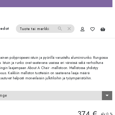
iedot
search
close
Tuote tai merkki
nen polypropeeni-istuin ja pyörillä varusteltu alumiinirunko. Rungossa
a. Istuin ja runko ovat saatavana useissa eri väreissä sekä verhoiltuna
ingin laajempaan About A Chair -mallistoon. Mallistossa yhdistyy
uus. Kaikkiin malliston tuotteisiin on saatavana laaja määrä
autuvat helposti monenlaisiin julkitiloihin ja työympäristöihin.
ange
374 €
alv 0 %