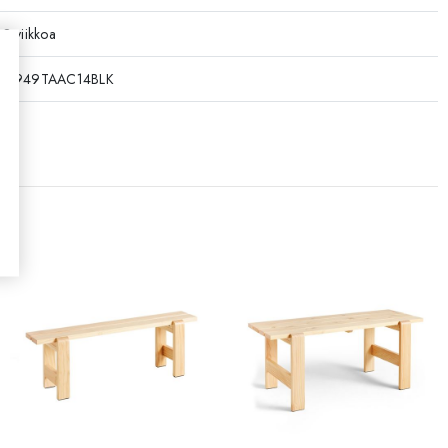
-8 viikkoa
T3949TAAC14BLK
ay