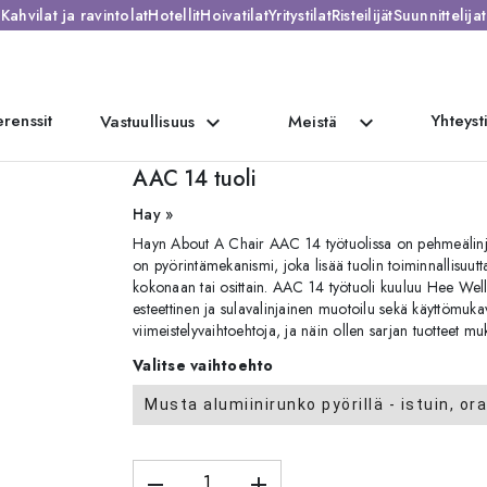
Kahvilat ja ravintolat
Hotellit
Hoivatilat
Yritystilat
Risteilijät
Suunnittelijat
renssit
Yhteyst
expand_more
expand_more
Vastuullisuus
Meistä
AAC 14 tuoli
Hay »
Hayn About A Chair AAC 14 työtuolissa on pehmeälinjai
on pyörintämekanismi, joka lisää tuolin toiminnallisuutt
kokonaan tai osittain. AAC 14 työtuoli kuuluu Hee Well
esteettinen ja sulavalinjainen muotoilu sekä käyttömukav
viimeistelyvaihtoehtoja, ja näin ollen sarjan tuotteet muk
Valitse vaihtoehto
Musta alumiinirunko pyörillä - istuin, or
remove
add