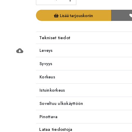
Lisää tarjouskoriin
Tekniset tiedot
cloud_download
Leveys
Syvyys
Korkeus
Istuinkorkeus
Soveltuu ulkokäyttöön
Pinottava
Lataa tiedostoja