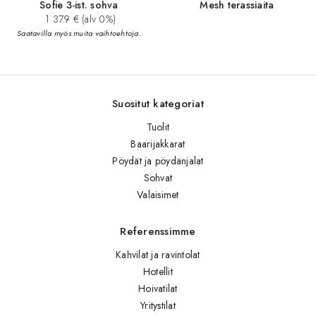
Sofie 3-ist. sohva
Mesh terassiaita
1 379 € (alv 0%)
Saatavilla myös muita vaihtoehtoja.
Suositut kategoriat
Tuolit
Baarijakkarat
Pöydät ja pöydänjalat
Sohvat
Valaisimet
Referenssimme
Kahvilat ja ravintolat
Hotellit
Hoivatilat
Yritystilat