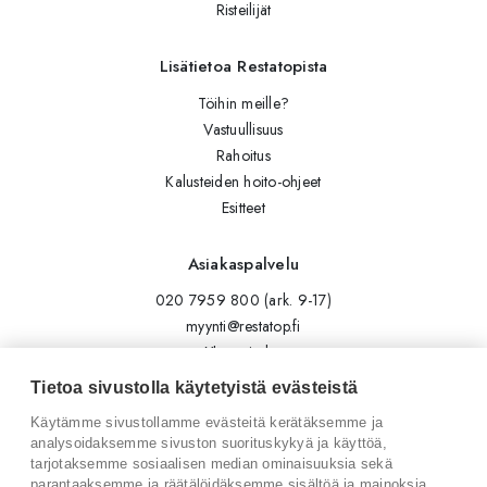
Risteilijät
Lisätietoa Restatopista
Töihin meille?
Vastuullisuus
Rahoitus
Kalusteiden hoito-ohjeet
Esitteet
Asiakaspalvelu
020 7959 800 (ark. 9-17)
myynti@restatop.fi
Yhteystiedot
Lähetä viesti
Tietoa sivustolla käytetyistä evästeistä
Käytämme sivustollamme evästeitä kerätäksemme ja
Seuraa meitä
analysoidaksemme sivuston suorituskykyä ja käyttöä,
tarjotaksemme sosiaalisen median ominaisuuksia sekä
Tilaa uutiskirje
parantaaksemme ja räätälöidäksemme sisältöä ja mainoksia.