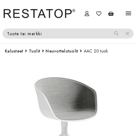
menu
search
close
Tuote tai merkki
Kalusteet
Tuolit
Neuvottelutuolit
AAC 20 tuoli