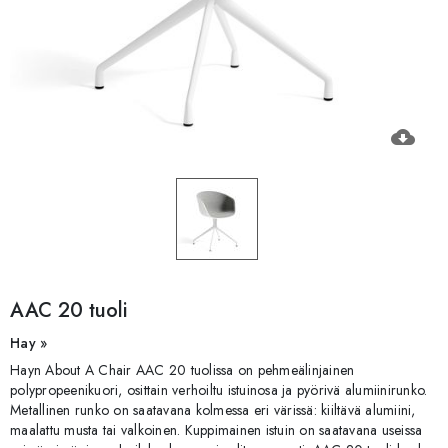
cloud_download
AAC 20 tuoli
Hay »
Hayn About A Chair AAC 20 tuolissa on pehmeälinjainen
polypropeenikuori, osittain verhoiltu istuinosa ja pyörivä alumiinirunko.
Metallinen runko on saatavana kolmessa eri värissä: kiiltävä alumiini,
maalattu musta tai valkoinen. Kuppimainen istuin on saatavana useissa