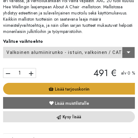
eri väreissä, ja verhoilukankaan voi valita vapaasti. AAC 20 tuoli kuuluu
Hee Wellingin laajempaan About A Chair -mallistoon. Mallistossa
yhdistyy esteettinen ja sulavalinjainen muotoilu sekä käyttömukavuus.
Kaikkiin malliston tuotteisiin on saatavana laaja määrä
viimeistelyvaihtoehtoja, ja näin ollen sarjan tuotteet mukautuvat helposti
monenlaisiin julkitiloihin ja työympäristöihin.
Valitse vaihtoehto
Valkoinen alumiinirunko - istuin, valkoinen / CAT 1
491 €
remove
add
alv 0 %
Lisää tarjouskoriin
Lisää muistilistalle
Kysy lisää