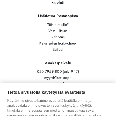
Risteilijät
Lisätietoa Restatopista
Töihin meille?
Vastuullisuus
Rahoitus
Kalusteiden hoito-ohjeet
Esitteet
Asiakaspalvelu
020 7959 800 (ark. 9-17)
myynti@restatop.fi
Yhteystiedot
Lähetä viesti
Tietoa sivustolla käytetyistä evästeistä
Käytämme sivustollamme evästeitä kerätäksemme ja
Seuraa meitä
analysoidaksemme sivuston suorituskykyä ja käyttöä,
tarjotaksemme sosiaalisen median ominaisuuksia sekä
Tilaa uutiskirje
parantaaksemme ja räätälöidäksemme sisältöä ja mainoksia.