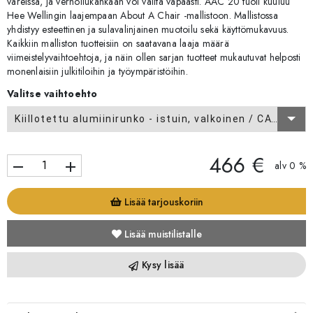
väreissä, ja verhoilukankaan voi valita vapaasti. AAC 20 tuoli kuuluu
Hee Wellingin laajempaan About A Chair -mallistoon. Mallistossa
yhdistyy esteettinen ja sulavalinjainen muotoilu sekä käyttömukavuus.
Kaikkiin malliston tuotteisiin on saatavana laaja määrä
viimeistelyvaihtoehtoja, ja näin ollen sarjan tuotteet mukautuvat helposti
monenlaisiin julkitiloihin ja työympäristöihin.
Valitse vaihtoehto
Kiillotettu alumiinirunko - istuin, valkoinen / CAT 1
466 €
remove
add
alv 0 %
Lisää tarjouskoriin
Lisää muistilistalle
Kysy lisää