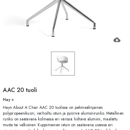
cloud_download
AAC 20 tuoli
Hay »
Hayn About A Chair AAC 20 tuolissa on pehmeälinjainen
polypropeenikuori, verhoiltu istuin ja pyörivä alumiinirunko. Metallinen
runko on saatavana kolmessa eri värissä: kiiltävä alumiini, maalattu
musta tai valkoinen. Kuppimainen istuin on saatavana useissa eri