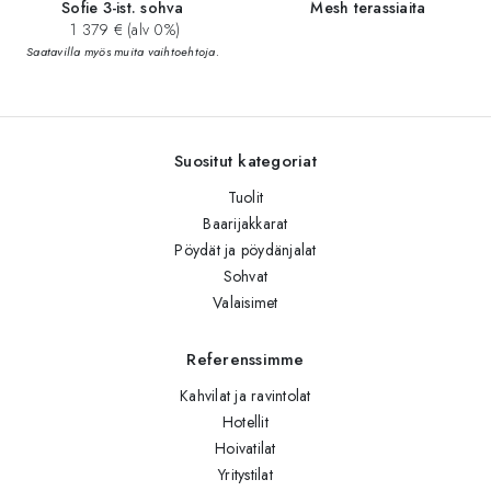
Sofie 3-ist. sohva
Mesh terassiaita
1 379 € (alv 0%)
Saatavilla myös muita vaihtoehtoja.
Suositut kategoriat
Tuolit
Baarijakkarat
Pöydät ja pöydänjalat
Sohvat
Valaisimet
Referenssimme
Kahvilat ja ravintolat
Hotellit
Hoivatilat
Yritystilat