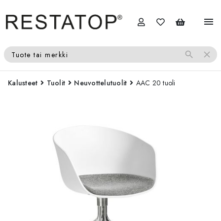
menu
search
close
Tuote tai merkki
Kalusteet
Tuolit
Neuvottelutuolit
AAC 20 tuoli